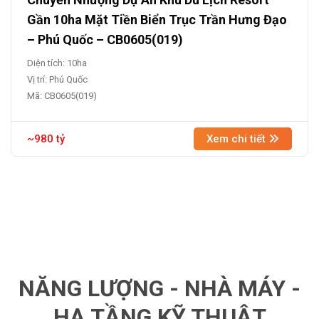
Gần 10ha Mặt Tiền Biển Trục Trần Hưng Đạo
– Phú Quốc – CB0605(019)
Diện tích: 10ha
Vị trí: Phú Quốc
Mã: CB0605(019)
~980 tỷ
Xem chi tiết
NĂNG LƯỢNG - NHÀ MÁY -
HẠ TẦNG KỸ THUẬT