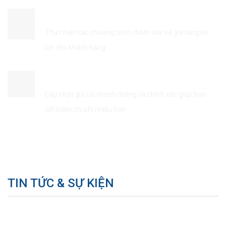
ĐẢM BẢO QUYỀN LỢI KHÁCH HÀNG
Thực hiện các chương trình chăm sóc và gia tăng lợi
ích cho khách hàng
TIẾT KIÊM THỜI GIAN & CHI PHÍ
Cập nhật giá cả nhanh chóng và chính xác giúp bạn
tiết kiệm chi phí nhiều hơn
TIN TỨC & SỰ KIỆN