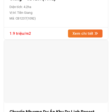
Diện tích: 4.2ha
Vị trí: Tiền Giang
Mã: CB1237(1092)
1.9 triệu/m2
Xem chi tiết
Chuyển Nhượng Dự Án Khu Du Lịch Resort