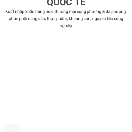
QUỐC TẾ
Xuất nhập khẩu hàng hóa, thương mại song phương & đa phương,
phân phối nông sản, thực phẩm, khoáng sản, nguyên liệu công
nghiệp
VÌ SAO CHỌN COBABENTRE.COM
Chúng tôi cung cấp đầy đủ và chính xác nhất thông tin các dự án
bất động sản trên toàn quốc song hành với dịch vụ tư vấn nhanh
chóng và hiệu quả
CHẤT LƯỢNG TỐT NHẤT