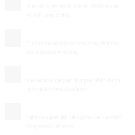
Khảo sát và kiểm tra tất cả dự án và bất động sản
với chất lượng tốt nhất
TÌM KIẾM THÔNG TIN DỄ DÀNG
Tìm kiếm bất động sản bạn muốn theo danh mục
cực kỳ đơn giản và dễ dàng
KẾT NỐI VỚI NHÀ ĐẦU TƯ
Nhà đầu tư sẽ mang đến những sản phẩm và dịch
vụ tốt nhất cho nhu cầu của bạn
TỐI ƯU HÓA DỊCH VỤ
Nghiên cứu, phân tích, đánh giá nhu cầu của khách
hàng một cách chính xác