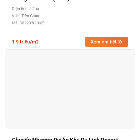
Diện tích: 4.2ha
Vị trí: Tiền Giang
Mã: CB1237(1092)
1.9 triệu/m2
Xem chi tiết
Chuyển Nhượng Dự Án Khu Du Lịch Resort