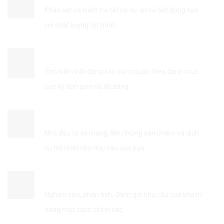
Khảo sát và kiểm tra tất cả dự án và bất động sản
với chất lượng tốt nhất
TÌM KIẾM THÔNG TIN DỄ DÀNG
Tìm kiếm bất động sản bạn muốn theo danh mục
cực kỳ đơn giản và dễ dàng
KẾT NỐI VỚI NHÀ ĐẦU TƯ
Nhà đầu tư sẽ mang đến những sản phẩm và dịch
vụ tốt nhất cho nhu cầu của bạn
TỐI ƯU HÓA DỊCH VỤ
Nghiên cứu, phân tích, đánh giá nhu cầu của khách
hàng một cách chính xác