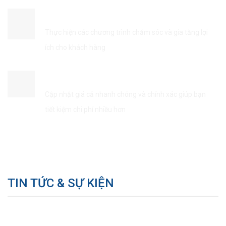
ĐẢM BẢO QUYỀN LỢI KHÁCH HÀNG
Thực hiện các chương trình chăm sóc và gia tăng lợi
ích cho khách hàng
TIẾT KIÊM THỜI GIAN & CHI PHÍ
Cập nhật giá cả nhanh chóng và chính xác giúp bạn
tiết kiệm chi phí nhiều hơn
TIN TỨC & SỰ KIỆN