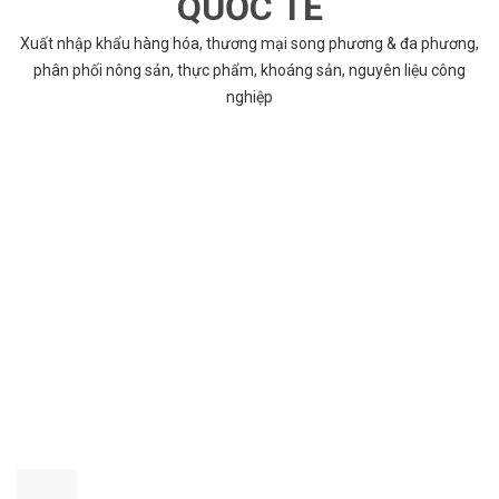
QUỐC TẾ
Xuất nhập khẩu hàng hóa, thương mại song phương & đa phương,
phân phối nông sản, thực phẩm, khoáng sản, nguyên liệu công
nghiệp
VÌ SAO CHỌN COBABENTRE.COM
Chúng tôi cung cấp đầy đủ và chính xác nhất thông tin các dự án
bất động sản trên toàn quốc song hành với dịch vụ tư vấn nhanh
chóng và hiệu quả
CHẤT LƯỢNG TỐT NHẤT