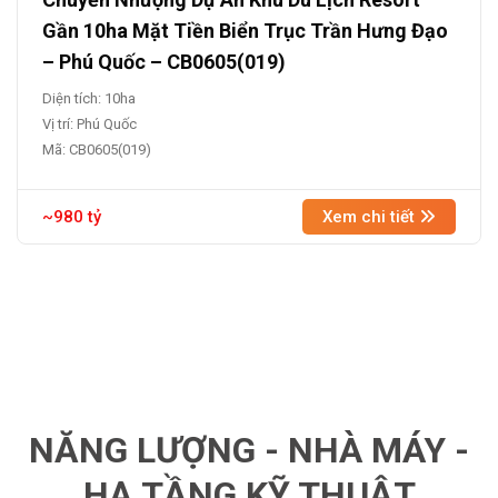
Gần 10ha Mặt Tiền Biển Trục Trần Hưng Đạo
– Phú Quốc – CB0605(019)
Diện tích: 10ha
Vị trí: Phú Quốc
Mã: CB0605(019)
~980 tỷ
Xem chi tiết
NĂNG LƯỢNG - NHÀ MÁY -
HẠ TẦNG KỸ THUẬT