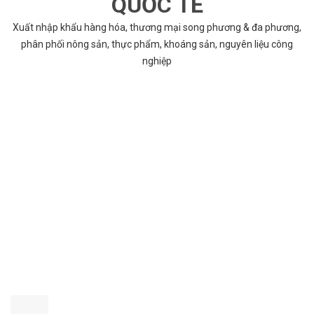
QUỐC TẾ
Xuất nhập khẩu hàng hóa, thương mại song phương & đa phương,
phân phối nông sản, thực phẩm, khoáng sản, nguyên liệu công
nghiệp
VÌ SAO CHỌN COBABENTRE.COM
Chúng tôi cung cấp đầy đủ và chính xác nhất thông tin các dự án
bất động sản trên toàn quốc song hành với dịch vụ tư vấn nhanh
chóng và hiệu quả
CHẤT LƯỢNG TỐT NHẤT