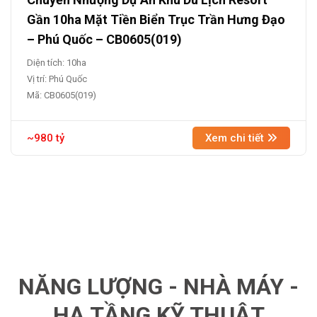
Gần 10ha Mặt Tiền Biển Trục Trần Hưng Đạo
– Phú Quốc – CB0605(019)
Diện tích: 10ha
Vị trí: Phú Quốc
Mã: CB0605(019)
~980 tỷ
Xem chi tiết
NĂNG LƯỢNG - NHÀ MÁY -
HẠ TẦNG KỸ THUẬT