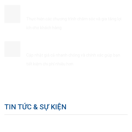
ĐẢM BẢO QUYỀN LỢI KHÁCH HÀNG
Thực hiện các chương trình chăm sóc và gia tăng lợi
ích cho khách hàng
TIẾT KIÊM THỜI GIAN & CHI PHÍ
Cập nhật giá cả nhanh chóng và chính xác giúp bạn
tiết kiệm chi phí nhiều hơn
TIN TỨC & SỰ KIỆN