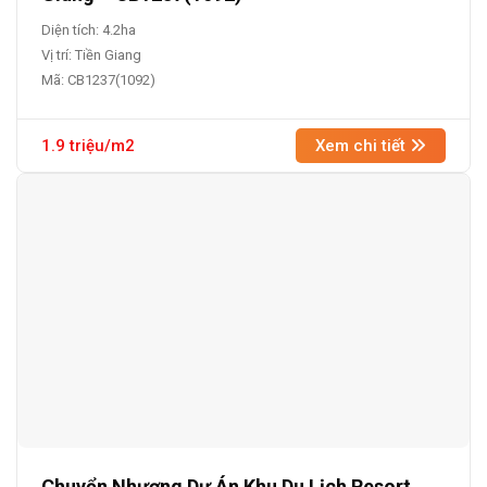
Diện tích: 4.2ha
Vị trí: Tiền Giang
Mã: CB1237(1092)
1.9 triệu/m2
Xem chi tiết
Chuyển Nhượng Dự Án Khu Du Lịch Resort