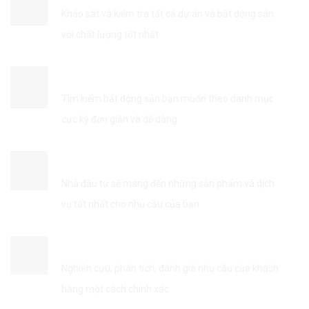
Khảo sát và kiểm tra tất cả dự án và bất động sản
với chất lượng tốt nhất
TÌM KIẾM THÔNG TIN DỄ DÀNG
Tìm kiếm bất động sản bạn muốn theo danh mục
cực kỳ đơn giản và dễ dàng
KẾT NỐI VỚI NHÀ ĐẦU TƯ
Nhà đầu tư sẽ mang đến những sản phẩm và dịch
vụ tốt nhất cho nhu cầu của bạn
TỐI ƯU HÓA DỊCH VỤ
Nghiên cứu, phân tích, đánh giá nhu cầu của khách
hàng một cách chính xác