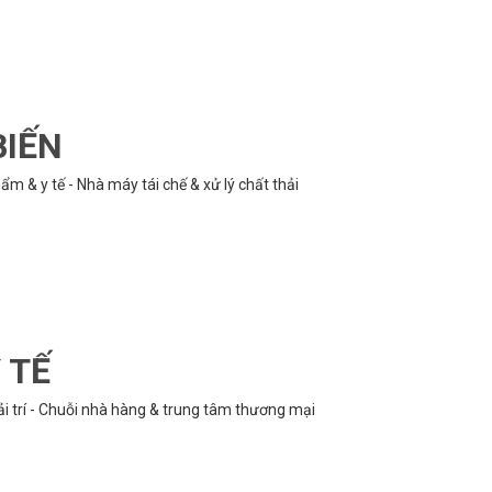
BIẾN
m & y tế - Nhà máy tái chế & xử lý chất thải
 TẾ
ải trí - Chuỗi nhà hàng & trung tâm thương mại