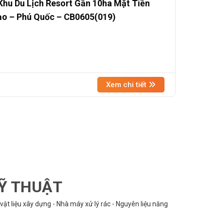
hu Du Lịch Resort Gần 10ha Mặt Tiền
ạo – Phú Quốc – CB0605(019)
Xem chi tiết
KỸ THUẬT
vật liệu xây dựng - Nhà máy xử lý rác - Nguyên liệu năng