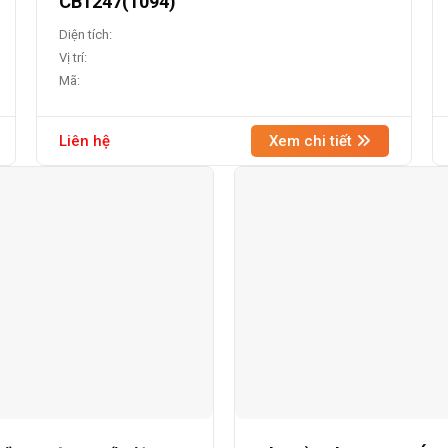
CB1247(1094)
Diện tích:
Vị trí:
Mã:
Liên hệ
Xem chi tiết