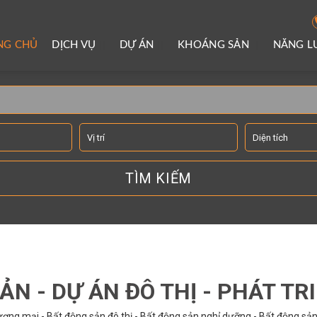
NG CHỦ
DỊCH VỤ
DỰ ÁN
KHOÁNG SẢN
NĂNG 
TÌM KIẾM THÔNG TIN
ẢN - DỰ ÁN ĐÔ THỊ - PHÁT TR
ơng mại - Bất động sản đô thị - Bất động sản nghỉ dưỡng - Bất động sản 