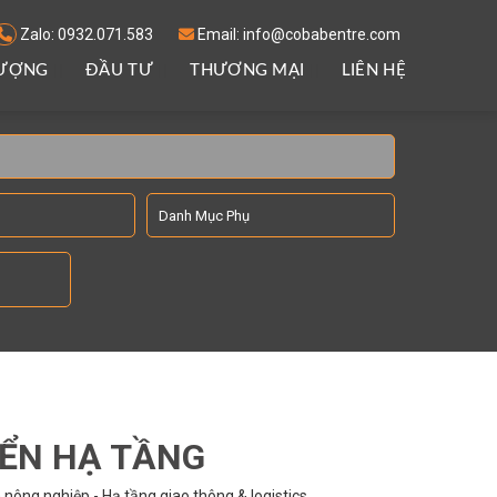
Zalo: 0932.071.583
Email: info@cobabentre.com
LƯỢNG
ĐẦU TƯ
THƯƠNG MẠI
LIÊN HỆ
IỂN HẠ TẦNG
nông nghiệp - Hạ tầng giao thông & logistics