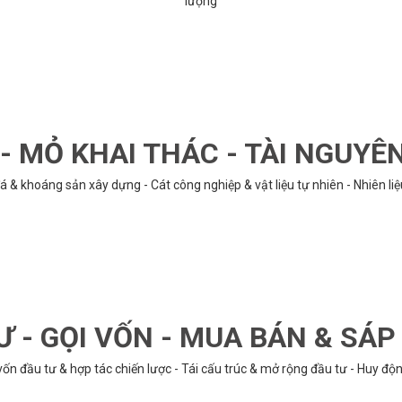
lượng
 MỎ KHAI THÁC - TÀI NGUYÊ
á & khoáng sản xây dựng - Cát công nghiệp & vật liệu tự nhiên - Nhiên li
Ư - GỌI VỐN - MUA BÁN & SÁ
n đầu tư & hợp tác chiến lược - Tái cấu trúc & mở rộng đầu tư - Huy động