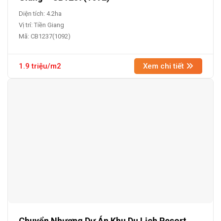
Diện tích: 4.2ha
Vị trí: Tiền Giang
Mã: CB1237(1092)
1.9 triệu/m2
Xem chi tiết
Chuyển Nhượng Dự Án Khu Du Lịch Resort