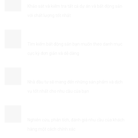
Khảo sát và kiểm tra tất cả dự án và bất động sản
với chất lượng tốt nhất
TÌM KIẾM THÔNG TIN DỄ DÀNG
Tìm kiếm bất động sản bạn muốn theo danh mục
cực kỳ đơn giản và dễ dàng
KẾT NỐI VỚI NHÀ ĐẦU TƯ
Nhà đầu tư sẽ mang đến những sản phẩm và dịch
vụ tốt nhất cho nhu cầu của bạn
TỐI ƯU HÓA DỊCH VỤ
Nghiên cứu, phân tích, đánh giá nhu cầu của khách
hàng một cách chính xác