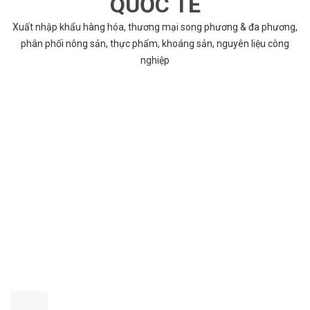
QUỐC TẾ
Xuất nhập khẩu hàng hóa, thương mại song phương & đa phương,
phân phối nông sản, thực phẩm, khoáng sản, nguyên liệu công
nghiệp
VÌ SAO CHỌN COBABENTRE.COM
Chúng tôi cung cấp đầy đủ và chính xác nhất thông tin các dự án
bất động sản trên toàn quốc song hành với dịch vụ tư vấn nhanh
chóng và hiệu quả
CHẤT LƯỢNG TỐT NHẤT