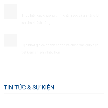
ĐẢM BẢO QUYỀN LỢI KHÁCH HÀNG
Thực hiện các chương trình chăm sóc và gia tăng lợi
ích cho khách hàng
TIẾT KIÊM THỜI GIAN & CHI PHÍ
Cập nhật giá cả nhanh chóng và chính xác giúp bạn
tiết kiệm chi phí nhiều hơn
TIN TỨC & SỰ KIỆN