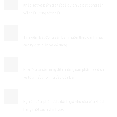
Khảo sát và kiểm tra tất cả dự án và bất động sản
với chất lượng tốt nhất
TÌM KIẾM THÔNG TIN DỄ DÀNG
Tìm kiếm bất động sản bạn muốn theo danh mục
cực kỳ đơn giản và dễ dàng
KẾT NỐI VỚI NHÀ ĐẦU TƯ
Nhà đầu tư sẽ mang đến những sản phẩm và dịch
vụ tốt nhất cho nhu cầu của bạn
TỐI ƯU HÓA DỊCH VỤ
Nghiên cứu, phân tích, đánh giá nhu cầu của khách
hàng một cách chính xác