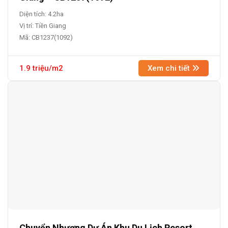
Diện tích: 4.2ha
Vị trí: Tiền Giang
Mã: CB1237(1092)
1.9 triệu/m2
Xem chi tiết
Chuyển Nhượng Dự Án Khu Du Lịch Resort