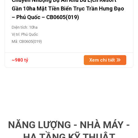
Gần 10ha Mặt Tiền Biển Trục Trần Hưng Đạo
– Phú Quốc – CB0605(019)
Diện tích: 10ha
Vị trí: Phú Quốc
Mã: CB0605(019)
~980 tỷ
Xem chi tiết
NĂNG LƯỢNG - NHÀ MÁY -
HẠ TẦNG KỸ THUẬT