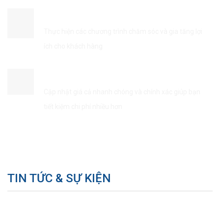
ĐẢM BẢO QUYỀN LỢI KHÁCH HÀNG
Thực hiện các chương trình chăm sóc và gia tăng lợi
ích cho khách hàng
TIẾT KIÊM THỜI GIAN & CHI PHÍ
Cập nhật giá cả nhanh chóng và chính xác giúp bạn
tiết kiệm chi phí nhiều hơn
TIN TỨC & SỰ KIỆN