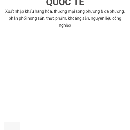
QUỐC TẾ
Xuất nhập khẩu hàng hóa, thương mại song phương & đa phương,
phân phối nông sản, thực phẩm, khoáng sản, nguyên liệu công
nghiệp
VÌ SAO CHỌN COBABENTRE.COM
Chúng tôi cung cấp đầy đủ và chính xác nhất thông tin các dự án
bất động sản trên toàn quốc song hành với dịch vụ tư vấn nhanh
chóng và hiệu quả
CHẤT LƯỢNG TỐT NHẤT