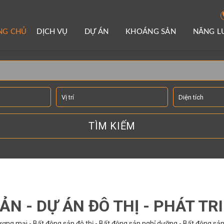
NG CHỦ
DỊCH VỤ
DỰ ÁN
KHOÁNG SẢN
NĂNG 
TÌM KIẾM THÔNG TIN
ẢN - DỰ ÁN ĐÔ THỊ - PHÁT TR
ơng mại - Bất động sản đô thị - Bất động sản nghỉ dưỡng - Bất động sản 