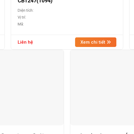
CB1247(1094)
Diện tích:
Vị trí:
Mã:
Liên hệ
Xem chi tiết