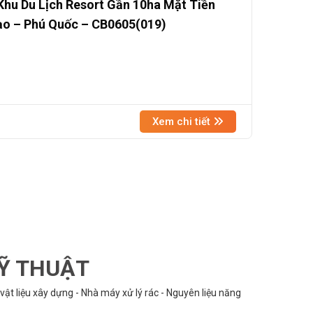
hu Du Lịch Resort Gần 10ha Mặt Tiền
ạo – Phú Quốc – CB0605(019)
Xem chi tiết
KỸ THUẬT
vật liệu xây dựng - Nhà máy xử lý rác - Nguyên liệu năng