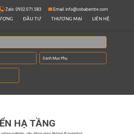
Zalo: 0932.071.583
Email: info@cobabentre.com
LƯỢNG
ĐẦU TƯ
THƯƠNG MẠI
LIÊN HỆ
IỂN HẠ TẦNG
nông nghiệp - Hạ tầng giao thông & logistics