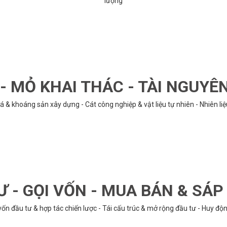
lượng
 MỎ KHAI THÁC - TÀI NGUYÊ
á & khoáng sản xây dựng - Cát công nghiệp & vật liệu tự nhiên - Nhiên li
Ư - GỌI VỐN - MUA BÁN & SÁ
n đầu tư & hợp tác chiến lược - Tái cấu trúc & mở rộng đầu tư - Huy động