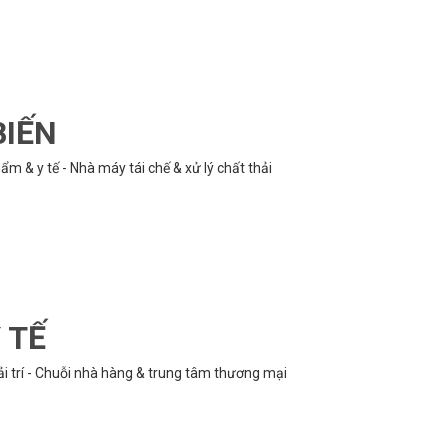
BIẾN
m & y tế - Nhà máy tái chế & xử lý chất thải
 TẾ
ải trí - Chuỗi nhà hàng & trung tâm thương mại