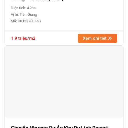
Diện tích: 4.2ha
Vị trí: Tiền Giang
Mã: CB1237(1092)
1.9 triệu/m2
Xem chi tiết
Chuyển Nhượng Dự Án Khu Du Lịch Resort