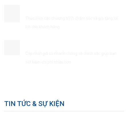
ĐẢM BẢO QUYỀN LỢI KHÁCH HÀNG
Thực hiện các chương trình chăm sóc và gia tăng lợi
ích cho khách hàng
TIẾT KIÊM THỜI GIAN & CHI PHÍ
Cập nhật giá cả nhanh chóng và chính xác giúp bạn
tiết kiệm chi phí nhiều hơn
TIN TỨC & SỰ KIỆN