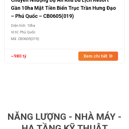
Gần 10ha Mặt Tiền Biển Trục Trần Hưng Đạo
– Phú Quốc – CB0605(019)
Diện tích: 10ha
Vị trí: Phú Quốc
Mã: CB0605(019)
~980 tỷ
Xem chi tiết
NĂNG LƯỢNG - NHÀ MÁY -
HẠ TẦNG KỸ THUẬT