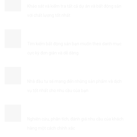
Khảo sát và kiểm tra tất cả dự án và bất động sản
với chất lượng tốt nhất
TÌM KIẾM THÔNG TIN DỄ DÀNG
Tìm kiếm bất động sản bạn muốn theo danh mục
cực kỳ đơn giản và dễ dàng
KẾT NỐI VỚI NHÀ ĐẦU TƯ
Nhà đầu tư sẽ mang đến những sản phẩm và dịch
vụ tốt nhất cho nhu cầu của bạn
TỐI ƯU HÓA DỊCH VỤ
Nghiên cứu, phân tích, đánh giá nhu cầu của khách
hàng một cách chính xác