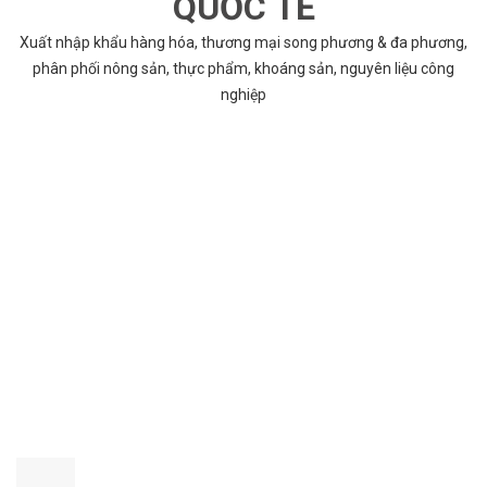
QUỐC TẾ
Xuất nhập khẩu hàng hóa, thương mại song phương & đa phương,
phân phối nông sản, thực phẩm, khoáng sản, nguyên liệu công
nghiệp
VÌ SAO CHỌN COBABENTRE.COM
Chúng tôi cung cấp đầy đủ và chính xác nhất thông tin các dự án
bất động sản trên toàn quốc song hành với dịch vụ tư vấn nhanh
chóng và hiệu quả
CHẤT LƯỢNG TỐT NHẤT