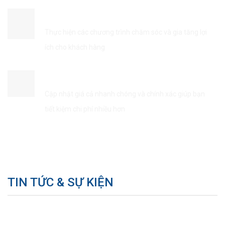
ĐẢM BẢO QUYỀN LỢI KHÁCH HÀNG
Thực hiện các chương trình chăm sóc và gia tăng lợi
ích cho khách hàng
TIẾT KIÊM THỜI GIAN & CHI PHÍ
Cập nhật giá cả nhanh chóng và chính xác giúp bạn
tiết kiệm chi phí nhiều hơn
TIN TỨC & SỰ KIỆN