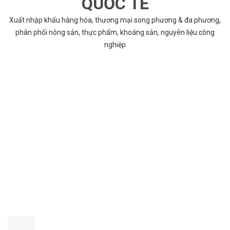
QUỐC TẾ
Xuất nhập khẩu hàng hóa, thương mại song phương & đa phương,
phân phối nông sản, thực phẩm, khoáng sản, nguyên liệu công
nghiệp
VÌ SAO CHỌN COBABENTRE.COM
Chúng tôi cung cấp đầy đủ và chính xác nhất thông tin các dự án
bất động sản trên toàn quốc song hành với dịch vụ tư vấn nhanh
chóng và hiệu quả
CHẤT LƯỢNG TỐT NHẤT