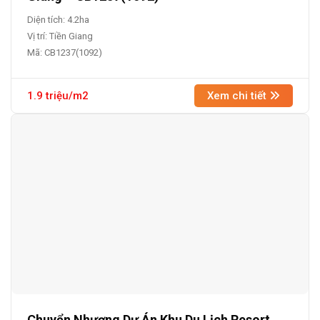
Diện tích: 4.2ha
Vị trí: Tiền Giang
Mã: CB1237(1092)
1.9 triệu/m2
Xem chi tiết
Chuyển Nhượng Dự Án Khu Du Lịch Resort