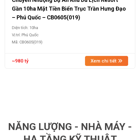
Gần 10ha Mặt Tiền Biển Trục Trần Hưng Đạo
– Phú Quốc – CB0605(019)
Diện tích: 10ha
Vị trí: Phú Quốc
Mã: CB0605(019)
~980 tỷ
Xem chi tiết
NĂNG LƯỢNG - NHÀ MÁY -
HẠ TẦNG KỸ THUẬT