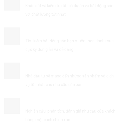
Khảo sát và kiểm tra tất cả dự án và bất động sản
với chất lượng tốt nhất
TÌM KIẾM THÔNG TIN DỄ DÀNG
Tìm kiếm bất động sản bạn muốn theo danh mục
cực kỳ đơn giản và dễ dàng
KẾT NỐI VỚI NHÀ ĐẦU TƯ
Nhà đầu tư sẽ mang đến những sản phẩm và dịch
vụ tốt nhất cho nhu cầu của bạn
TỐI ƯU HÓA DỊCH VỤ
Nghiên cứu, phân tích, đánh giá nhu cầu của khách
hàng một cách chính xác