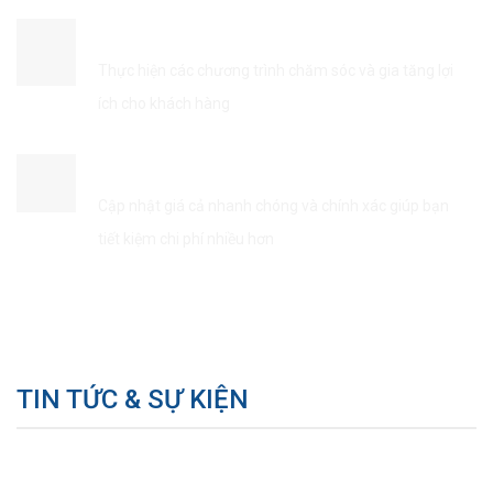
ĐẢM BẢO QUYỀN LỢI KHÁCH HÀNG
Thực hiện các chương trình chăm sóc và gia tăng lợi
ích cho khách hàng
TIẾT KIÊM THỜI GIAN & CHI PHÍ
Cập nhật giá cả nhanh chóng và chính xác giúp bạn
tiết kiệm chi phí nhiều hơn
TIN TỨC & SỰ KIỆN