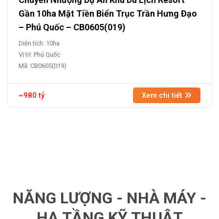
Gần 10ha Mặt Tiền Biển Trục Trần Hưng Đạo
– Phú Quốc – CB0605(019)
Diện tích: 10ha
Vị trí: Phú Quốc
Mã: CB0605(019)
~980 tỷ
Xem chi tiết
NĂNG LƯỢNG - NHÀ MÁY -
HẠ TẦNG KỸ THUẬT