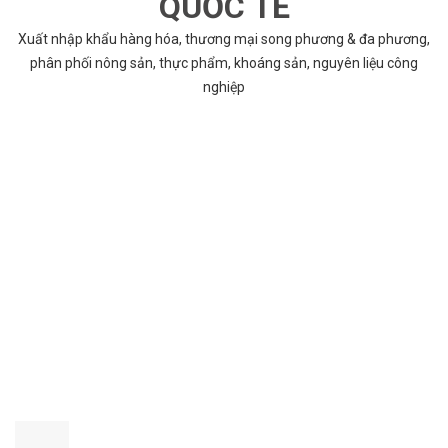
QUỐC TẾ
Xuất nhập khẩu hàng hóa, thương mại song phương & đa phương,
phân phối nông sản, thực phẩm, khoáng sản, nguyên liệu công
nghiệp
VÌ SAO CHỌN COBABENTRE.COM
Chúng tôi cung cấp đầy đủ và chính xác nhất thông tin các dự án
bất động sản trên toàn quốc song hành với dịch vụ tư vấn nhanh
chóng và hiệu quả
CHẤT LƯỢNG TỐT NHẤT