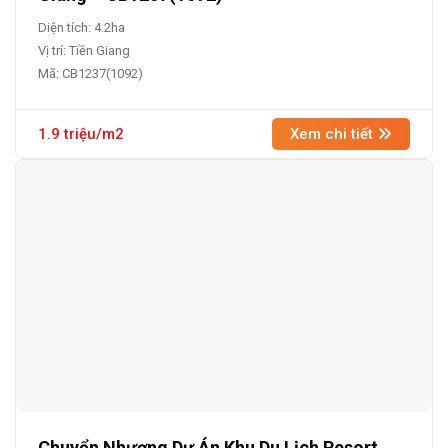
Diện tích: 4.2ha
Vị trí: Tiền Giang
Mã: CB1237(1092)
1.9 triệu/m2
Xem chi tiết
Chuyển Nhượng Dự Án Khu Du Lịch Resort