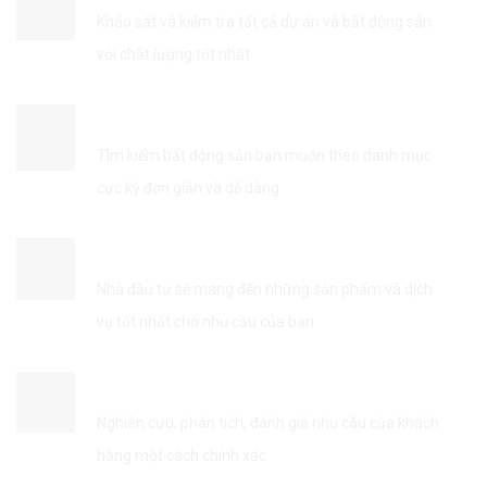
Khảo sát và kiểm tra tất cả dự án và bất động sản
với chất lượng tốt nhất
TÌM KIẾM THÔNG TIN DỄ DÀNG
Tìm kiếm bất động sản bạn muốn theo danh mục
cực kỳ đơn giản và dễ dàng
KẾT NỐI VỚI NHÀ ĐẦU TƯ
Nhà đầu tư sẽ mang đến những sản phẩm và dịch
vụ tốt nhất cho nhu cầu của bạn
TỐI ƯU HÓA DỊCH VỤ
Nghiên cứu, phân tích, đánh giá nhu cầu của khách
hàng một cách chính xác