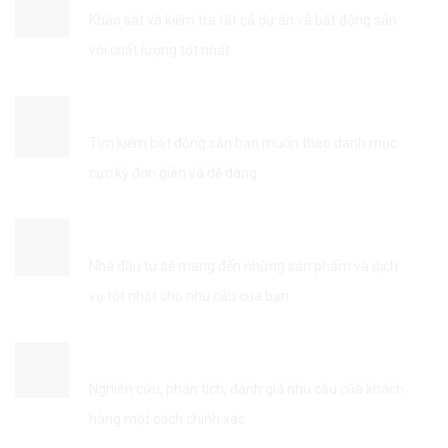
Khảo sát và kiểm tra tất cả dự án và bất động sản
với chất lượng tốt nhất
TÌM KIẾM THÔNG TIN DỄ DÀNG
Tìm kiếm bất động sản bạn muốn theo danh mục
cực kỳ đơn giản và dễ dàng
KẾT NỐI VỚI NHÀ ĐẦU TƯ
Nhà đầu tư sẽ mang đến những sản phẩm và dịch
vụ tốt nhất cho nhu cầu của bạn
TỐI ƯU HÓA DỊCH VỤ
Nghiên cứu, phân tích, đánh giá nhu cầu của khách
hàng một cách chính xác