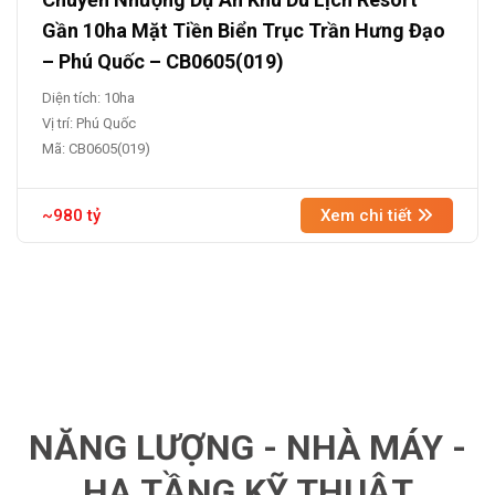
Gần 10ha Mặt Tiền Biển Trục Trần Hưng Đạo
– Phú Quốc – CB0605(019)
Diện tích: 10ha
Vị trí: Phú Quốc
Mã: CB0605(019)
~980 tỷ
Xem chi tiết
NĂNG LƯỢNG - NHÀ MÁY -
HẠ TẦNG KỸ THUẬT