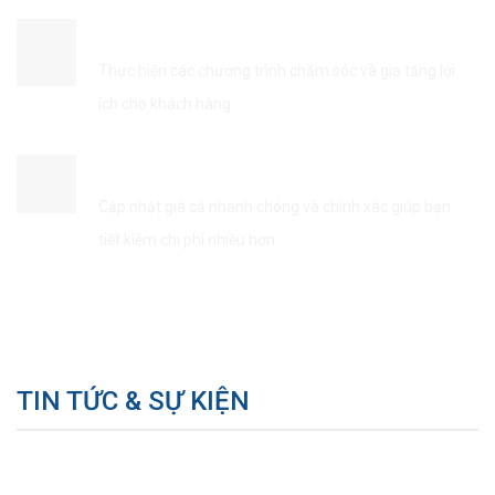
ĐẢM BẢO QUYỀN LỢI KHÁCH HÀNG
Thực hiện các chương trình chăm sóc và gia tăng lợi
ích cho khách hàng
TIẾT KIÊM THỜI GIAN & CHI PHÍ
Cập nhật giá cả nhanh chóng và chính xác giúp bạn
tiết kiệm chi phí nhiều hơn
TIN TỨC & SỰ KIỆN