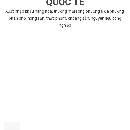
QUỐC TẾ
Xuất nhập khẩu hàng hóa, thương mại song phương & đa phương,
phân phối nông sản, thực phẩm, khoáng sản, nguyên liệu công
nghiệp
VÌ SAO CHỌN COBABENTRE.COM
Chúng tôi cung cấp đầy đủ và chính xác nhất thông tin các dự án
bất động sản trên toàn quốc song hành với dịch vụ tư vấn nhanh
chóng và hiệu quả
CHẤT LƯỢNG TỐT NHẤT