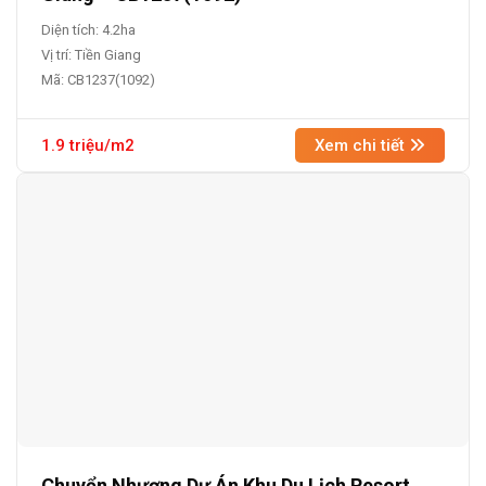
Diện tích: 4.2ha
Vị trí: Tiền Giang
Mã: CB1237(1092)
1.9 triệu/m2
Xem chi tiết
Chuyển Nhượng Dự Án Khu Du Lịch Resort