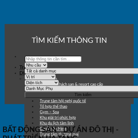
Skip
to
content
TÌM KIẾM THÔNG TIN
Trang chủ
DỊCH VỤ
Dịch vụ – Du lịch
Hệ thống khách sạn & resort cao cấp
Homestay
Khu du lịch sinh thái
Trung tâm hội nghị quốc tế
Tổ hợp thể thao
Gym – Spa
Khu giải trí phức hợp
Khu du lịch tâm linh
BẤT ĐỘNG SẢN - DỰ ÁN ĐÔ THỊ -
Chuỗi nhà hàng
Trung tâm thương mại