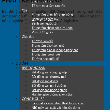
PHÁT TRIỂN HẠ TẦNG
Siêu thị bán lẻ
Tổ hợp mua sắm cao cấp
Y tế
Bất động sản công nghiệp - Bất động sản thương mại - Bất
Trung tâm phục hồi chức năng
động sản đô thị - Bất động sản nghỉ dưỡng - Bất động sản
Bệnh viện thẩm mỹ
nông nghiệp - Hạ tầng giao thông & logistics
Bệnh viện quốc tế,
Trung tâm chăm sóc sức khỏe
Viện dưỡng lão
Giáo dục
Trường liên cấp
Trung tâm đào tạo nghề
Trung tâm giáo dục công nghệ cao
Trung tâm ngoại ngữ
Trường học quốc tế
DỰ ÁN
BẤT ĐỘNG SẢN
Bất động sản công nghiệp
Bất động sản thương mại
Bất động sản đô thị
Bất động sản nghỉ dưỡng
Bất động sản nông nghiệp
Hạ tầng giao thông & logistics
CÔNG NGHIỆP
Sản xuất và xuất khẩu thiết bị xử lý rác
Nhà máy sản xuất vật liệu xây dựng