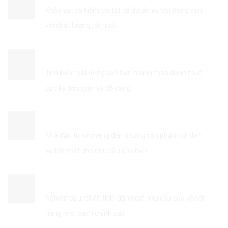
Khảo sát và kiểm tra tất cả dự án và bất động sản
với chất lượng tốt nhất
TÌM KIẾM THÔNG TIN DỄ DÀNG
Tìm kiếm bất động sản bạn muốn theo danh mục
cực kỳ đơn giản và dễ dàng
KẾT NỐI VỚI NHÀ ĐẦU TƯ
Nhà đầu tư sẽ mang đến những sản phẩm và dịch
vụ tốt nhất cho nhu cầu của bạn
TỐI ƯU HÓA DỊCH VỤ
Nghiên cứu, phân tích, đánh giá nhu cầu của khách
hàng một cách chính xác