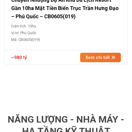
Gần 10ha Mặt Tiền Biển Trục Trần Hưng Đạo
– Phú Quốc – CB0605(019)
Diện tích: 10ha
Vị trí: Phú Quốc
Mã: CB0605(019)
~980 tỷ
Xem chi tiết
NĂNG LƯỢNG - NHÀ MÁY -
HẠ TẦNG KỸ THUẬT