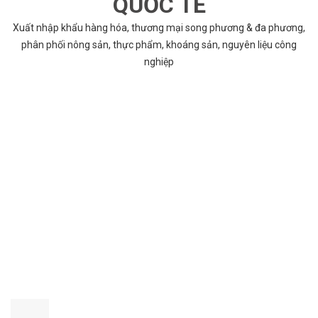
QUỐC TẾ
Xuất nhập khẩu hàng hóa, thương mại song phương & đa phương,
phân phối nông sản, thực phẩm, khoáng sản, nguyên liệu công
nghiệp
VÌ SAO CHỌN COBABENTRE.COM
Chúng tôi cung cấp đầy đủ và chính xác nhất thông tin các dự án
bất động sản trên toàn quốc song hành với dịch vụ tư vấn nhanh
chóng và hiệu quả
CHẤT LƯỢNG TỐT NHẤT