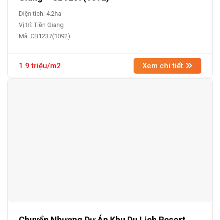
Diện tích: 4.2ha
Vị trí: Tiền Giang
Mã: CB1237(1092)
1.9 triệu/m2
Xem chi tiết
Chuyển Nhượng Dự Án Khu Du Lịch Resort