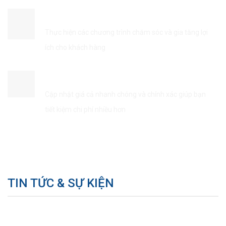
ĐẢM BẢO QUYỀN LỢI KHÁCH HÀNG
Thực hiện các chương trình chăm sóc và gia tăng lợi
ích cho khách hàng
TIẾT KIÊM THỜI GIAN & CHI PHÍ
Cập nhật giá cả nhanh chóng và chính xác giúp bạn
tiết kiệm chi phí nhiều hơn
TIN TỨC & SỰ KIỆN