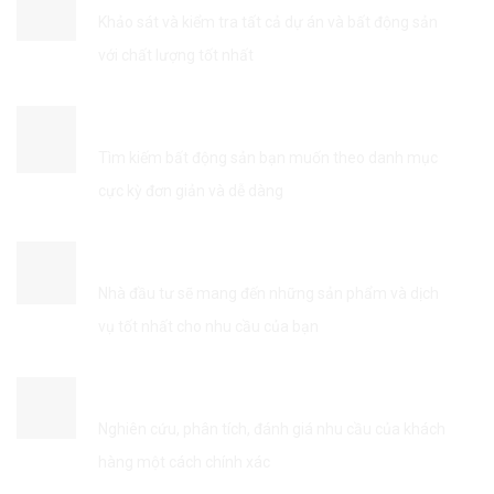
Khảo sát và kiểm tra tất cả dự án và bất động sản
với chất lượng tốt nhất
TÌM KIẾM THÔNG TIN DỄ DÀNG
Tìm kiếm bất động sản bạn muốn theo danh mục
cực kỳ đơn giản và dễ dàng
KẾT NỐI VỚI NHÀ ĐẦU TƯ
Nhà đầu tư sẽ mang đến những sản phẩm và dịch
vụ tốt nhất cho nhu cầu của bạn
TỐI ƯU HÓA DỊCH VỤ
Nghiên cứu, phân tích, đánh giá nhu cầu của khách
hàng một cách chính xác