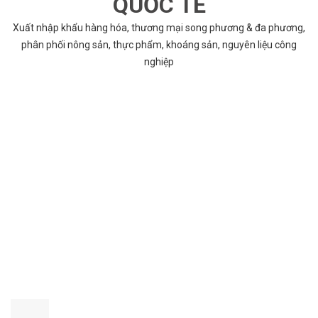
QUỐC TẾ
Xuất nhập khẩu hàng hóa, thương mại song phương & đa phương,
phân phối nông sản, thực phẩm, khoáng sản, nguyên liệu công
nghiệp
VÌ SAO CHỌN COBABENTRE.COM
Chúng tôi cung cấp đầy đủ và chính xác nhất thông tin các dự án
bất động sản trên toàn quốc song hành với dịch vụ tư vấn nhanh
chóng và hiệu quả
CHẤT LƯỢNG TỐT NHẤT