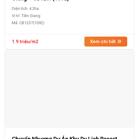
Diện tích: 4.2ha
Vị trí: Tiền Giang
Mã: CB1237(1092)
1.9 triệu/m2
Xem chi tiết
Chuyển Nhượng Dự Án Khu Du Lịch Resort