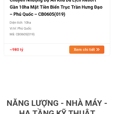
Gần 10ha Mặt Tiền Biển Trục Trần Hưng Đạo
– Phú Quốc – CB0605(019)
Diện tích: 10ha
Vị trí: Phú Quốc
Mã: CB0605(019)
~980 tỷ
Xem chi tiết
NĂNG LƯỢNG - NHÀ MÁY -
HẠ TẦNG KỸ THUẬT