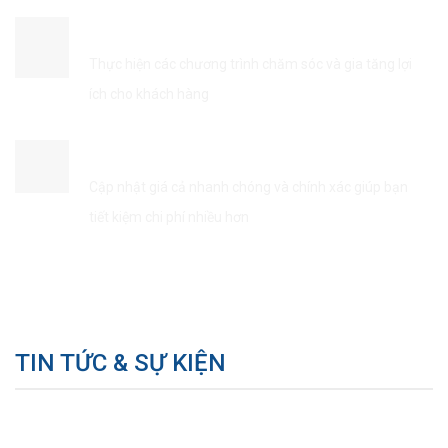
ĐẢM BẢO QUYỀN LỢI KHÁCH HÀNG
Thực hiện các chương trình chăm sóc và gia tăng lợi
ích cho khách hàng
TIẾT KIÊM THỜI GIAN & CHI PHÍ
Cập nhật giá cả nhanh chóng và chính xác giúp bạn
tiết kiệm chi phí nhiều hơn
TIN TỨC & SỰ KIỆN