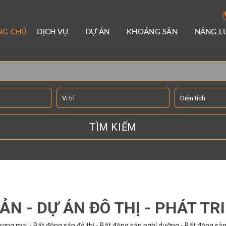
NG CHỦ
DỊCH VỤ
DỰ ÁN
KHOÁNG SẢN
NĂNG 
TÌM KIẾM THÔNG TIN
ẢN - DỰ ÁN ĐÔ THỊ - PHÁT TR
ơng mại - Bất động sản đô thị - Bất động sản nghỉ dưỡng - Bất động sản 