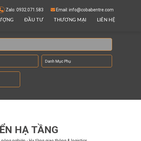
Zalo: 0932.071.583
Email: info@cobabentre.com
LƯỢNG
ĐẦU TƯ
THƯƠNG MẠI
LIÊN HỆ
IỂN HẠ TẦNG
nông nghiệp - Hạ tầng giao thông & logistics