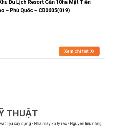
hu Du Lịch Resort Gần 10ha Mặt Tiền
ạo – Phú Quốc – CB0605(019)
Xem chi tiết
KỸ THUẬT
vật liệu xây dựng - Nhà máy xử lý rác - Nguyên liệu năng