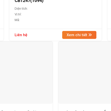
CB1247(1094)
Diện tích:
Vị trí:
Mã:
Liên hệ
Xem chi tiết