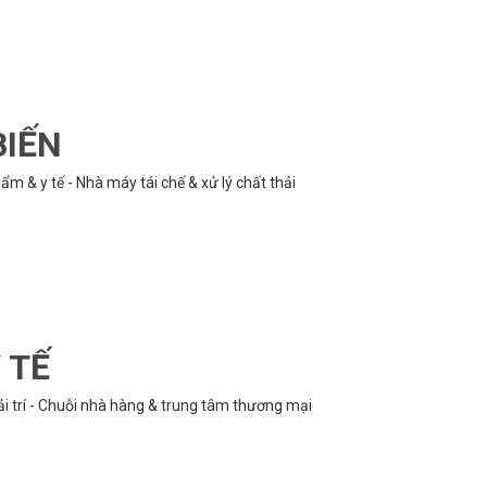
BIẾN
m & y tế - Nhà máy tái chế & xử lý chất thải
 TẾ
ải trí - Chuỗi nhà hàng & trung tâm thương mại