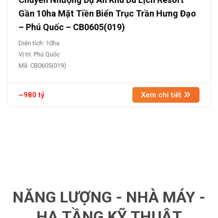
Gần 10ha Mặt Tiền Biển Trục Trần Hưng Đạo
– Phú Quốc – CB0605(019)
Diện tích: 10ha
Vị trí: Phú Quốc
Mã: CB0605(019)
~980 tỷ
Xem chi tiết
NĂNG LƯỢNG - NHÀ MÁY -
HẠ TẦNG KỸ THUẬT