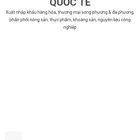
QUỐC TẾ
Xuất nhập khẩu hàng hóa, thương mại song phương & đa phương,
phân phối nông sản, thực phẩm, khoáng sản, nguyên liệu công
nghiệp
VÌ SAO CHỌN COBABENTRE.COM
Chúng tôi cung cấp đầy đủ và chính xác nhất thông tin các dự án
bất động sản trên toàn quốc song hành với dịch vụ tư vấn nhanh
chóng và hiệu quả
CHẤT LƯỢNG TỐT NHẤT