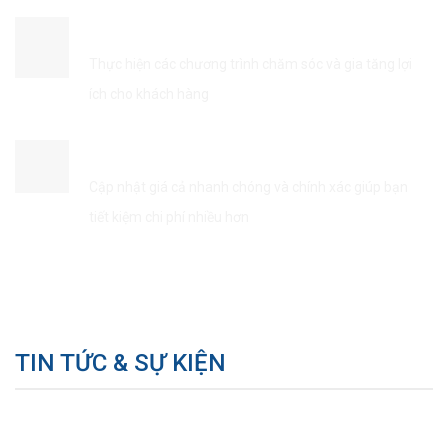
ĐẢM BẢO QUYỀN LỢI KHÁCH HÀNG
Thực hiện các chương trình chăm sóc và gia tăng lợi
ích cho khách hàng
TIẾT KIÊM THỜI GIAN & CHI PHÍ
Cập nhật giá cả nhanh chóng và chính xác giúp bạn
tiết kiệm chi phí nhiều hơn
TIN TỨC & SỰ KIỆN