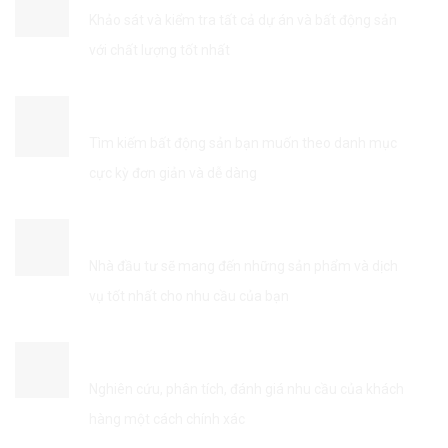
Khảo sát và kiểm tra tất cả dự án và bất động sản
với chất lượng tốt nhất
TÌM KIẾM THÔNG TIN DỄ DÀNG
Tìm kiếm bất động sản bạn muốn theo danh mục
cực kỳ đơn giản và dễ dàng
KẾT NỐI VỚI NHÀ ĐẦU TƯ
Nhà đầu tư sẽ mang đến những sản phẩm và dịch
vụ tốt nhất cho nhu cầu của bạn
TỐI ƯU HÓA DỊCH VỤ
Nghiên cứu, phân tích, đánh giá nhu cầu của khách
hàng một cách chính xác