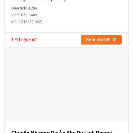
Diện tích: 4.2ha
Vị trí: Tiền Giang
Mã: CB1237(1092)
1.9 triệu/m2
Xem chi tiết
Chuyển Nhượng Dự Án Khu Du Lịch Resort