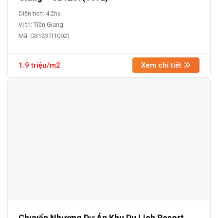
Diện tích: 4.2ha
Vị trí: Tiền Giang
Mã: CB1237(1092)
1.9 triệu/m2
Xem chi tiết
Chuyển Nhượng Dự Án Khu Du Lịch Resort