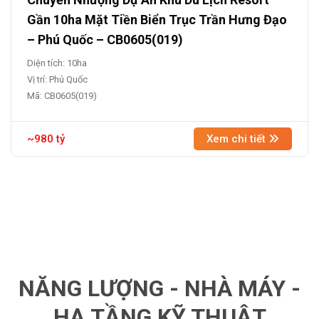
Gần 10ha Mặt Tiền Biển Trục Trần Hưng Đạo
– Phú Quốc – CB0605(019)
Diện tích: 10ha
Vị trí: Phú Quốc
Mã: CB0605(019)
~980 tỷ
Xem chi tiết
NĂNG LƯỢNG - NHÀ MÁY -
HẠ TẦNG KỸ THUẬT