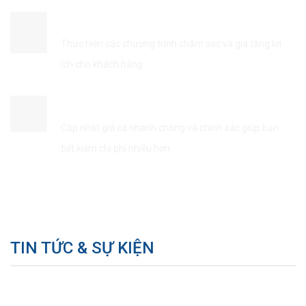
ĐẢM BẢO QUYỀN LỢI KHÁCH HÀNG
Thực hiện các chương trình chăm sóc và gia tăng lợi
ích cho khách hàng
TIẾT KIÊM THỜI GIAN & CHI PHÍ
Cập nhật giá cả nhanh chóng và chính xác giúp bạn
tiết kiệm chi phí nhiều hơn
TIN TỨC & SỰ KIỆN