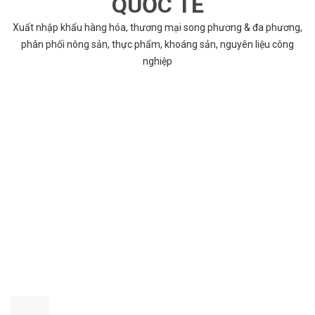
QUỐC TẾ
Xuất nhập khẩu hàng hóa, thương mại song phương & đa phương,
phân phối nông sản, thực phẩm, khoáng sản, nguyên liệu công
nghiệp
VÌ SAO CHỌN COBABENTRE.COM
Chúng tôi cung cấp đầy đủ và chính xác nhất thông tin các dự án
bất động sản trên toàn quốc song hành với dịch vụ tư vấn nhanh
chóng và hiệu quả
CHẤT LƯỢNG TỐT NHẤT