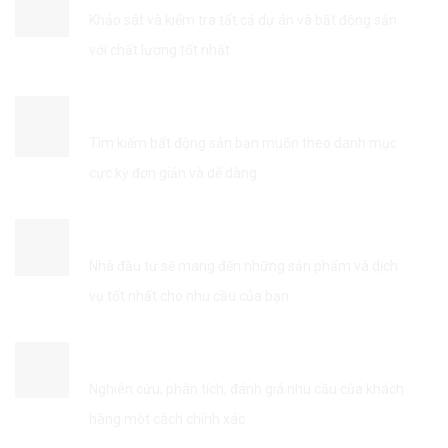
Khảo sát và kiểm tra tất cả dự án và bất động sản
với chất lượng tốt nhất
TÌM KIẾM THÔNG TIN DỄ DÀNG
Tìm kiếm bất động sản bạn muốn theo danh mục
cực kỳ đơn giản và dễ dàng
KẾT NỐI VỚI NHÀ ĐẦU TƯ
Nhà đầu tư sẽ mang đến những sản phẩm và dịch
vụ tốt nhất cho nhu cầu của bạn
TỐI ƯU HÓA DỊCH VỤ
Nghiên cứu, phân tích, đánh giá nhu cầu của khách
hàng một cách chính xác