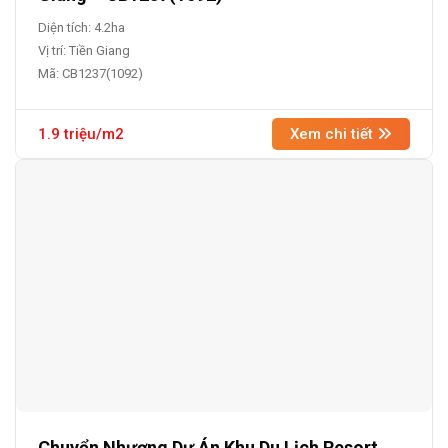
Diện tích: 4.2ha
Vị trí: Tiền Giang
Mã: CB1237(1092)
1.9 triệu/m2
Xem chi tiết
Chuyển Nhượng Dự Án Khu Du Lịch Resort