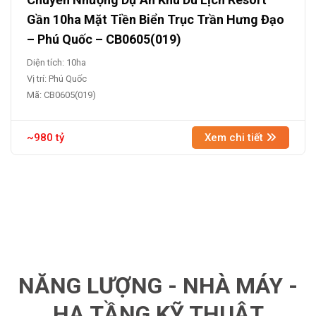
Gần 10ha Mặt Tiền Biển Trục Trần Hưng Đạo
– Phú Quốc – CB0605(019)
Diện tích: 10ha
Vị trí: Phú Quốc
Mã: CB0605(019)
~980 tỷ
Xem chi tiết
NĂNG LƯỢNG - NHÀ MÁY -
HẠ TẦNG KỸ THUẬT