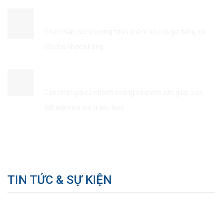
ĐẢM BẢO QUYỀN LỢI KHÁCH HÀNG
Thực hiện các chương trình chăm sóc và gia tăng lợi
ích cho khách hàng
TIẾT KIÊM THỜI GIAN & CHI PHÍ
Cập nhật giá cả nhanh chóng và chính xác giúp bạn
tiết kiệm chi phí nhiều hơn
TIN TỨC & SỰ KIỆN