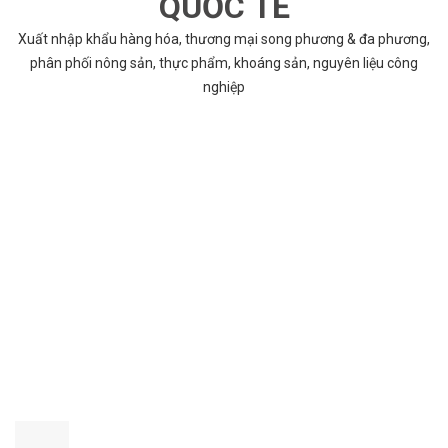
QUỐC TẾ
Xuất nhập khẩu hàng hóa, thương mại song phương & đa phương,
phân phối nông sản, thực phẩm, khoáng sản, nguyên liệu công
nghiệp
VÌ SAO CHỌN COBABENTRE.COM
Chúng tôi cung cấp đầy đủ và chính xác nhất thông tin các dự án
bất động sản trên toàn quốc song hành với dịch vụ tư vấn nhanh
chóng và hiệu quả
CHẤT LƯỢNG TỐT NHẤT