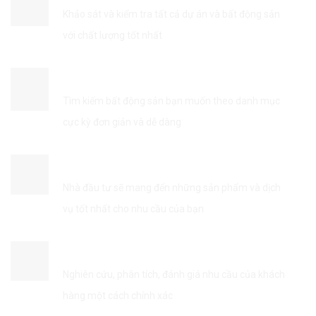
Khảo sát và kiểm tra tất cả dự án và bất động sản
với chất lượng tốt nhất
TÌM KIẾM THÔNG TIN DỄ DÀNG
Tìm kiếm bất động sản bạn muốn theo danh mục
cực kỳ đơn giản và dễ dàng
KẾT NỐI VỚI NHÀ ĐẦU TƯ
Nhà đầu tư sẽ mang đến những sản phẩm và dịch
vụ tốt nhất cho nhu cầu của bạn
TỐI ƯU HÓA DỊCH VỤ
Nghiên cứu, phân tích, đánh giá nhu cầu của khách
hàng một cách chính xác