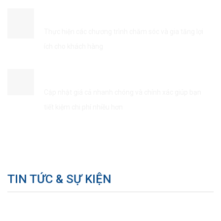
ĐẢM BẢO QUYỀN LỢI KHÁCH HÀNG
Thực hiện các chương trình chăm sóc và gia tăng lợi
ích cho khách hàng
TIẾT KIÊM THỜI GIAN & CHI PHÍ
Cập nhật giá cả nhanh chóng và chính xác giúp bạn
tiết kiệm chi phí nhiều hơn
TIN TỨC & SỰ KIỆN