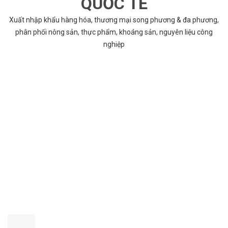
QUỐC TẾ
Xuất nhập khẩu hàng hóa, thương mại song phương & đa phương,
phân phối nông sản, thực phẩm, khoáng sản, nguyên liệu công
nghiệp
VÌ SAO CHỌN COBABENTRE.COM
Chúng tôi cung cấp đầy đủ và chính xác nhất thông tin các dự án
bất động sản trên toàn quốc song hành với dịch vụ tư vấn nhanh
chóng và hiệu quả
CHẤT LƯỢNG TỐT NHẤT