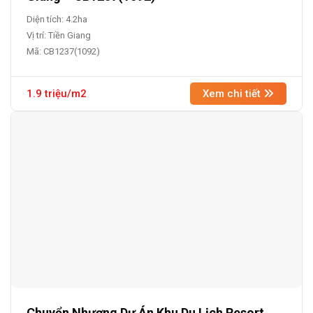
Diện tích: 4.2ha
Vị trí: Tiền Giang
Mã: CB1237(1092)
1.9 triệu/m2
Xem chi tiết
Chuyển Nhượng Dự Án Khu Du Lịch Resort