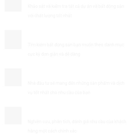
Khảo sát và kiểm tra tất cả dự án và bất động sản
với chất lượng tốt nhất
TÌM KIẾM THÔNG TIN DỄ DÀNG
Tìm kiếm bất động sản bạn muốn theo danh mục
cực kỳ đơn giản và dễ dàng
KẾT NỐI VỚI NHÀ ĐẦU TƯ
Nhà đầu tư sẽ mang đến những sản phẩm và dịch
vụ tốt nhất cho nhu cầu của bạn
TỐI ƯU HÓA DỊCH VỤ
Nghiên cứu, phân tích, đánh giá nhu cầu của khách
hàng một cách chính xác