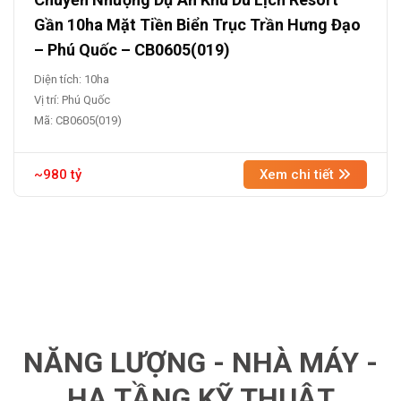
Gần 10ha Mặt Tiền Biển Trục Trần Hưng Đạo
– Phú Quốc – CB0605(019)
Diện tích: 10ha
Vị trí: Phú Quốc
Mã: CB0605(019)
~980 tỷ
Xem chi tiết
NĂNG LƯỢNG - NHÀ MÁY -
HẠ TẦNG KỸ THUẬT