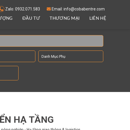
Zalo: 0932.071.583
Email: info@cobabentre.com
LƯỢNG
ĐẦU TƯ
THƯƠNG MẠI
LIÊN HỆ
IỂN HẠ TẦNG
nông nghiệp - Hạ tầng giao thông & logistics