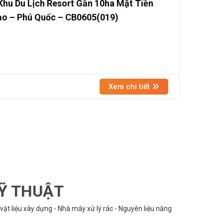
hu Du Lịch Resort Gần 10ha Mặt Tiền
ạo – Phú Quốc – CB0605(019)
Xem chi tiết
KỸ THUẬT
vật liệu xây dựng - Nhà máy xử lý rác - Nguyên liệu năng