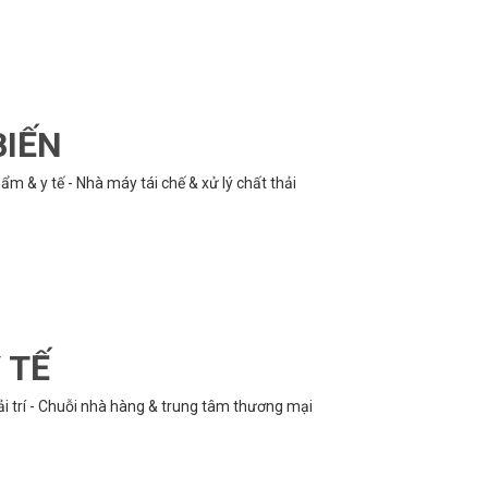
BIẾN
m & y tế - Nhà máy tái chế & xử lý chất thải
 TẾ
ải trí - Chuỗi nhà hàng & trung tâm thương mại