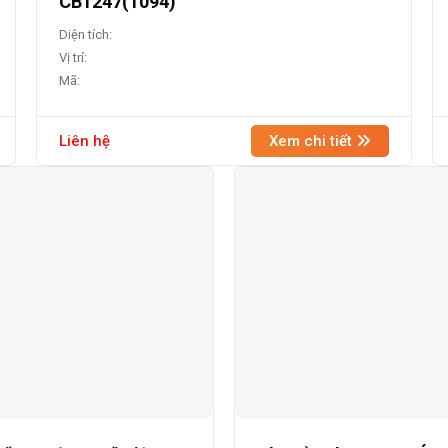
CB1247(1094)
Diện tích:
Vị trí:
Mã:
Liên hệ
Xem chi tiết