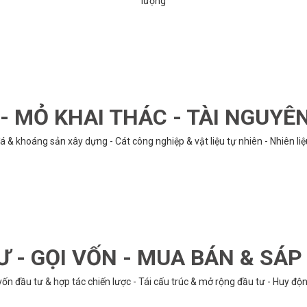
lượng
 MỎ KHAI THÁC - TÀI NGUYÊ
á & khoáng sản xây dựng - Cát công nghiệp & vật liệu tự nhiên - Nhiên li
Ư - GỌI VỐN - MUA BÁN & SÁ
n đầu tư & hợp tác chiến lược - Tái cấu trúc & mở rộng đầu tư - Huy động