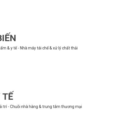
BIẾN
m & y tế - Nhà máy tái chế & xử lý chất thải
 TẾ
ải trí - Chuỗi nhà hàng & trung tâm thương mại