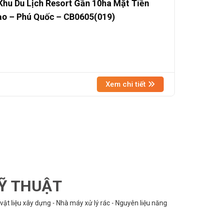
hu Du Lịch Resort Gần 10ha Mặt Tiền
ạo – Phú Quốc – CB0605(019)
Xem chi tiết
KỸ THUẬT
vật liệu xây dựng - Nhà máy xử lý rác - Nguyên liệu năng