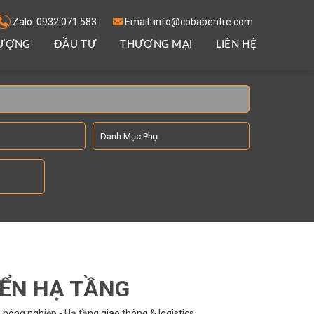
Zalo: 0932.071.583
Email: info@cobabentre.com
LƯỢNG
ĐẦU TƯ
THƯƠNG MẠI
LIÊN HỆ
IỂN HẠ TẦNG
nông nghiệp - Hạ tầng giao thông & logistics