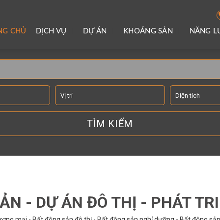
NG CHỦ
DỊCH VỤ
DỰ ÁN
KHOÁNG SẢN
NĂNG 
TÌM KIẾM THÔNG TIN
ẢN - DỰ ÁN ĐÔ THỊ - PHÁT TR
ơng mại - Bất động sản đô thị - Bất động sản nghỉ dưỡng - Bất động sản 