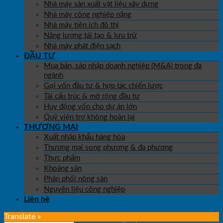
Nhà máy sản xuất vật liệu xây dựng
Nhà máy công nghiệp nặng
Nhà máy tiện ích đô thị
Năng lượng tái tạo & lưu trữ
Nhà máy phát điện sạch
ĐẦU TƯ
Mua bán, sáp nhập doanh nghiệp (M&A) trong đa
ngành
Gọi vốn đầu tư & hợp tác chiến lược
Tái cấu trúc & mở rộng đầu tư
Huy động vốn cho dự án lớn
Quỹ viện trợ không hoàn lại
THƯƠNG MẠI
Xuất nhập khẩu hàng hóa
Thương mại song phương & đa phương
Thực phẩm
Khoáng sản
Phân phối nông sản
Nguyên liệu công nghiệp
Liên hệ
Translate »