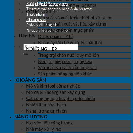
Xuất nhập khẩu hàng hóa
Hạ tầng giao thông & logistics
Thương mại song phương & đa phương
CÔNG NGHIỆP
Thực phẩm
Sản xuất và xuất khẩu thiết bị xử lý rác
Khoáng sản
Nhà máy sản xuất vật liệu xây dựng
Phân phối nông sản
Nhà máy chế biến thực phẩm
Nguyên liệu công nghiệp
Liên hệ
Dược phẩm – Y tế
Nhà máy tái chế & xử lý chất thải
NÔNG NGHIỆP
Trang trại chăn nuôi quy mô lớn
Nông nghiệp công nghệ cao
Sản xuất & xuất khẩu nông sản
Sản phẩm nông nghiệp khác
KHOÁNG SẢN
Mỏ và kim loại công nghiệp
Mỏ đá & khoáng sản xây dựng
Cát công nghiệp & vật liệu tự nhiên
Nhiên liệu hóa thạch
Năng lượng tự nhiên
NĂNG LƯỢNG
Nguyên liệu năng lượng
Nhà máy xử lý rác