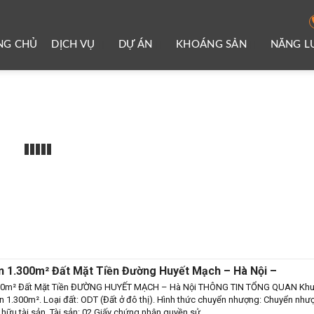
NG CHỦ
DỊCH VỤ
DỰ ÁN
KHOÁNG SẢN
NĂNG 
 1.300m² Đất Mặt Tiền Đường Huyết Mạch – Hà Nội –
00m² Đất Mặt Tiền ĐƯỜNG HUYẾT MẠCH – Hà Nội THÔNG TIN TỔNG QUAN Kh
Hơn 1.300m². Loại đất: ODT (Đất ở đô thị). Hình thức chuyển nhượng: Chuyển như
ữu tài sản. Tài sản: 02 Giấy chứng nhận quyền sử ...