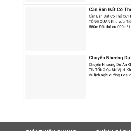
Cần Bán Đất Có Th
Tiền Giang – CB12
Cần Bán Đất Có Thổ Cư H
TỔNG QUAN Khu vực: Tiền
580m Đất thổ cư:000m² Lo
Chuyển Nhượng Dự 
Hưng Đạo – Phú Qu
Chuyển Nhượng Dự Án Kh
TIN TỔNG QUAN Vị trí: Khu
du lịch nghỉ dưỡng Loại đ