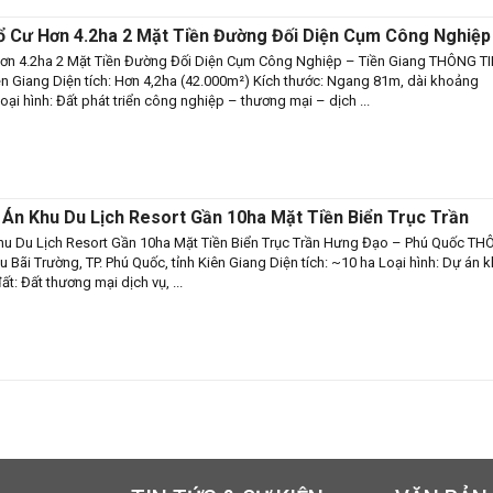
ổ Cư Hơn 4.2ha 2 Mặt Tiền Đường Đối Diện Cụm Công Nghiệp
37(1092)
ơn 4.2ha 2 Mặt Tiền Đường Đối Diện Cụm Công Nghiệp – Tiền Giang THÔNG T
 Giang Diện tích: Hơn 4,2ha (42.000m²) Kích thước: Ngang 81m, dài khoảng
ại hình: Đất phát triển công nghiệp – thương mại – dịch ...
Án Khu Du Lịch Resort Gần 10ha Mặt Tiền Biển Trục Trần
ốc – CB0605(019)
u Du Lịch Resort Gần 10ha Mặt Tiền Biển Trục Trần Hưng Đạo – Phú Quốc T
 Bãi Trường, TP. Phú Quốc, tỉnh Kiên Giang Diện tích: ~10 ha Loại hình: Dự án 
ất: Đất thương mại dịch vụ, ...