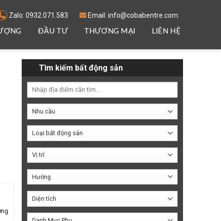
Zalo: 0932.071.583
Email: info@cobabentre.com
LƯỢNG
ĐẦU TƯ
THƯƠNG MẠI
LIÊN HỆ
Tìm kiếm bất động sản
u
ợng