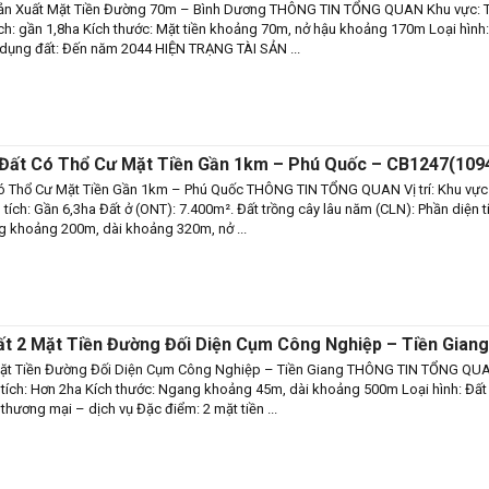
Sản Xuất Mặt Tiền Đường 70m – Bình Dương THÔNG TIN TỔNG QUAN Khu vực: 
ch: gần 1,8ha Kích thước: Mặt tiền khoảng 70m, nở hậu khoảng 170m Loại hình
ử dụng đất: Đến năm 2044 HIỆN TRẠNG TÀI SẢN ...
 Đất Có Thổ Cư Mặt Tiền Gần 1km – Phú Quốc – CB1247(109
ó Thổ Cư Mặt Tiền Gần 1km – Phú Quốc THÔNG TIN TỔNG QUAN Vị trí: Khu vực
tích: Gần 6,3ha Đất ở (ONT): 7.400m². Đất trồng cây lâu năm (CLN): Phần diện t
ng khoảng 200m, dài khoảng 320m, nở ...
t 2 Mặt Tiền Đường Đối Diện Cụm Công Nghiệp – Tiền Giang
Mặt Tiền Đường Đối Diện Cụm Công Nghiệp – Tiền Giang THÔNG TIN TỔNG QU
 tích: Hơn 2ha Kích thước: Ngang khoảng 45m, dài khoảng 500m Loại hình: Đất
thương mại – dịch vụ Đặc điểm: 2 mặt tiền ...