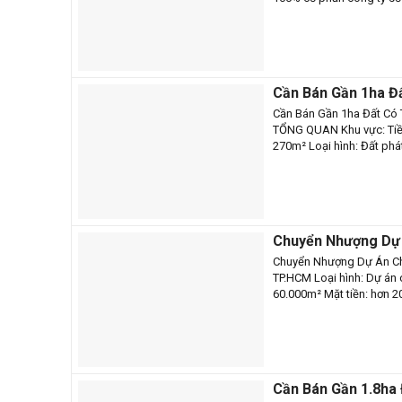
Cần Bán Gần 1ha Đ
Tiền Giang – CB12
Cần Bán Gần 1ha Đất Có
TỔNG QUAN Khu vực: Tiền
270m² Loại hình: Đất phát
Chuyển Nhượng Dự 
Chuyển Nhượng Dự Án Ch
TP.HCM Loại hình: Dự án
60.000m² Mặt tiền: hơn 2
Cần Bán Gần 1.8ha