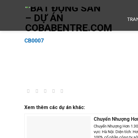
Skip
to
content
TRA
CB0007
Xem thêm các dự án khác:
Chuyển Nhượng Hơn
CB1242(1093)
Chuyển Nhượng Hơn 1.3
vực: Hà Nội. Diện tích: 
100% cổ phần công ty sở h