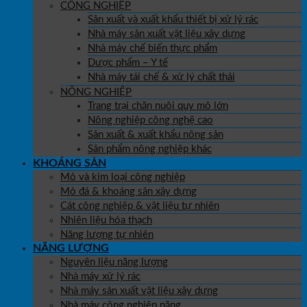
CÔNG NGHIỆP
Sản xuất và xuất khẩu thiết bị xử lý rác
Nhà máy sản xuất vật liệu xây dựng
Nhà máy chế biến thực phẩm
Dược phẩm – Y tế
Nhà máy tái chế & xử lý chất thải
NÔNG NGHIỆP
Trang trại chăn nuôi quy mô lớn
Nông nghiệp công nghệ cao
Sản xuất & xuất khẩu nông sản
Sản phẩm nông nghiệp khác
KHOÁNG SẢN
Mỏ và kim loại công nghiệp
Mỏ đá & khoáng sản xây dựng
Cát công nghiệp & vật liệu tự nhiên
Nhiên liệu hóa thạch
Năng lượng tự nhiên
NĂNG LƯỢNG
Nguyên liệu năng lượng
Nhà máy xử lý rác
Nhà máy sản xuất vật liệu xây dựng
Nhà máy công nghiệp nặng