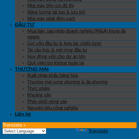
Nhà máy tiện ích đô thị
Năng lượng tái tạo & lưu trữ
Nhà máy phát điện sạch
ĐẦU TƯ
Mua bán, sáp nhập doanh nghiệp (M&A) trong đa
ngành
Gọi vốn đầu tư & hợp tác chiến lược
Tái cấu trúc & mở rộng đầu tư
Huy động vốn cho dự án lớn
Quỹ viện trợ không hoàn lại
THƯƠNG MẠI
Xuất nhập khẩu hàng hóa
Thương mại song phương & đa phương
Thực phẩm
Khoáng sản
Phân phối nông sản
Nguyên liệu công nghiệp
Liên hệ
Translate »
Powered by
Translate