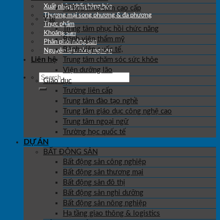
Xuất nhập khẩu hàng hóa
Tổ hợp mua sắm cao cấp
Thương mại song phương & đa phương
Y tế
Thực phẩm
Trung tâm phục hồi chức năng
Khoáng sản
Bệnh viện thẩm mỹ
Phân phối nông sản
Bệnh viện quốc tế,
Nguyên liệu công nghiệp
Liên hệ
Trung tâm chăm sóc sức khỏe
Viện dưỡng lão
Giáo dục
Trường liên cấp
Trung tâm đào tạo nghề
Trung tâm giáo dục công nghệ cao
Trung tâm ngoại ngữ
Trường học quốc tế
DỰ ÁN
BẤT ĐỘNG SẢN
Bất động sản công nghiệp
Bất động sản thương mại
Bất động sản đô thị
Bất động sản nghỉ dưỡng
Bất động sản nông nghiệp
Hạ tầng giao thông & logistics