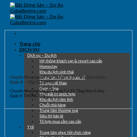
Skip
to
content
Trang chủ
DỊCH VỤ
Dịch vụ – Du lịch
Hệ thống khách sạn & resort cao cấp
Homestay
Khu du lịch sinh thái
Chuyển Nhượng Dự Án Chung Cư 25 Tầng Hơn 0.6ha –
Trung tâm hội nghị quốc tế
Quận 8 – CB1252(1095)
Tổ hợp thể thao
Gym – Spa
Chuyển Nhượng Dự Án Chung Cư 25 Tầng Hơn 0.6ha –
Khu giải trí phức hợp
Quận 8 THÔNG TIN ...
Khu du lịch tâm linh
Chuỗi nhà hàng
Trung tâm thương mại
Siêu thị bán lẻ
Tổ hợp mua sắm cao cấp
Y tế
Trung tâm phục hồi chức năng