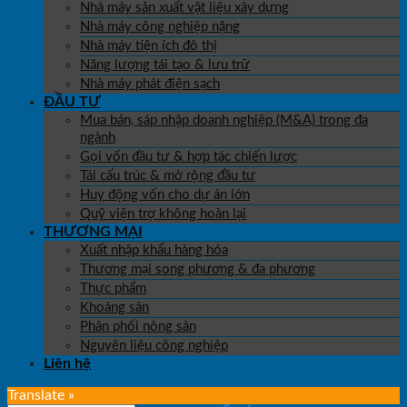
Nhà máy sản xuất vật liệu xây dựng
Nhà máy công nghiệp nặng
Nhà máy tiện ích đô thị
Năng lượng tái tạo & lưu trữ
Nhà máy phát điện sạch
ĐẦU TƯ
Mua bán, sáp nhập doanh nghiệp (M&A) trong đa
ngành
Gọi vốn đầu tư & hợp tác chiến lược
Tái cấu trúc & mở rộng đầu tư
Huy động vốn cho dự án lớn
Quỹ viện trợ không hoàn lại
THƯƠNG MẠI
Xuất nhập khẩu hàng hóa
Thương mại song phương & đa phương
Thực phẩm
Khoáng sản
Phân phối nông sản
Nguyên liệu công nghiệp
Liên hệ
Translate »