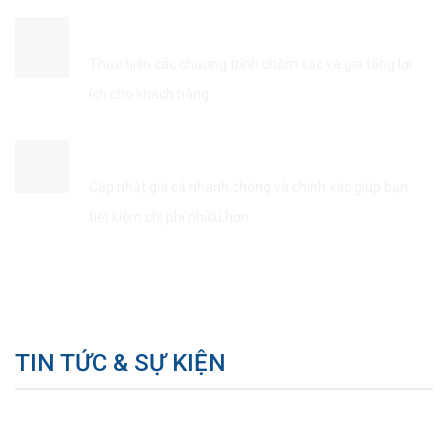
ĐẢM BẢO QUYỀN LỢI KHÁCH HÀNG
Thực hiện các chương trình chăm sóc và gia tăng lợi
ích cho khách hàng
TIẾT KIÊM THỜI GIAN & CHI PHÍ
Cập nhật giá cả nhanh chóng và chính xác giúp bạn
tiết kiệm chi phí nhiều hơn
TIN TỨC & SỰ KIỆN