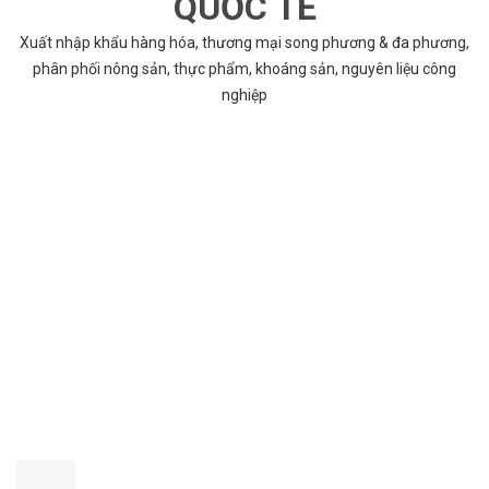
QUỐC TẾ
Xuất nhập khẩu hàng hóa, thương mại song phương & đa phương,
phân phối nông sản, thực phẩm, khoáng sản, nguyên liệu công
nghiệp
VÌ SAO CHỌN COBABENTRE.COM
Chúng tôi cung cấp đầy đủ và chính xác nhất thông tin các dự án
bất động sản trên toàn quốc song hành với dịch vụ tư vấn nhanh
chóng và hiệu quả
CHẤT LƯỢNG TỐT NHẤT