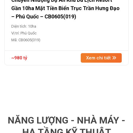
Gần 10ha Mặt Tiền Biển Trục Trần Hưng Đạo
– Phú Quốc – CB0605(019)
Diện tích: 10ha
Vị trí: Phú Quốc
Mã: CB0605(019)
~980 tỷ
Xem chi tiết
NĂNG LƯỢNG - NHÀ MÁY -
HẠ TẦNG KỸ THUẬT