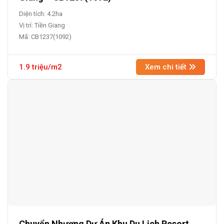
Diện tích: 4.2ha
Vị trí: Tiền Giang
Mã: CB1237(1092)
1.9 triệu/m2
Xem chi tiết
Chuyển Nhượng Dự Án Khu Du Lịch Resort