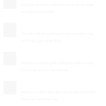
Khảo sát và kiểm tra tất cả dự án và bất động sản
với chất lượng tốt nhất
TÌM KIẾM THÔNG TIN DỄ DÀNG
Tìm kiếm bất động sản bạn muốn theo danh mục
cực kỳ đơn giản và dễ dàng
KẾT NỐI VỚI NHÀ ĐẦU TƯ
Nhà đầu tư sẽ mang đến những sản phẩm và dịch
vụ tốt nhất cho nhu cầu của bạn
TỐI ƯU HÓA DỊCH VỤ
Nghiên cứu, phân tích, đánh giá nhu cầu của khách
hàng một cách chính xác