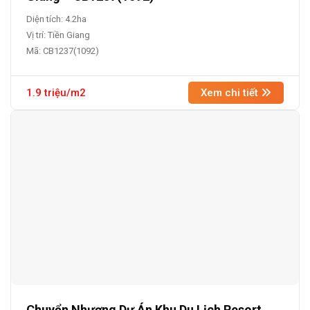
Diện tích: 4.2ha
Vị trí: Tiền Giang
Mã: CB1237(1092)
1.9 triệu/m2
Xem chi tiết
Chuyển Nhượng Dự Án Khu Du Lịch Resort