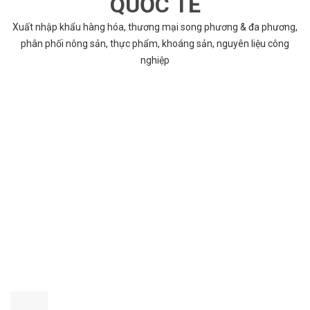
QUỐC TẾ
Xuất nhập khẩu hàng hóa, thương mại song phương & đa phương,
phân phối nông sản, thực phẩm, khoáng sản, nguyên liệu công
nghiệp
VÌ SAO CHỌN COBABENTRE.COM
Chúng tôi cung cấp đầy đủ và chính xác nhất thông tin các dự án
bất động sản trên toàn quốc song hành với dịch vụ tư vấn nhanh
chóng và hiệu quả
CHẤT LƯỢNG TỐT NHẤT