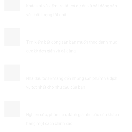
Khảo sát và kiểm tra tất cả dự án và bất động sản
với chất lượng tốt nhất
TÌM KIẾM THÔNG TIN DỄ DÀNG
Tìm kiếm bất động sản bạn muốn theo danh mục
cực kỳ đơn giản và dễ dàng
KẾT NỐI VỚI NHÀ ĐẦU TƯ
Nhà đầu tư sẽ mang đến những sản phẩm và dịch
vụ tốt nhất cho nhu cầu của bạn
TỐI ƯU HÓA DỊCH VỤ
Nghiên cứu, phân tích, đánh giá nhu cầu của khách
hàng một cách chính xác