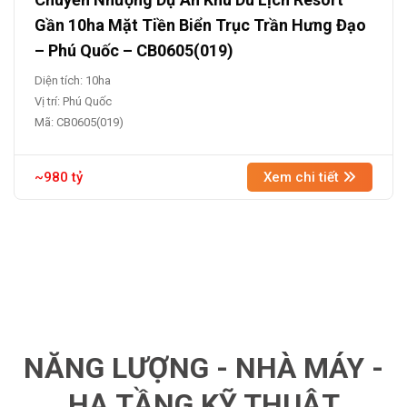
Gần 10ha Mặt Tiền Biển Trục Trần Hưng Đạo
– Phú Quốc – CB0605(019)
Diện tích: 10ha
Vị trí: Phú Quốc
Mã: CB0605(019)
~980 tỷ
Xem chi tiết
NĂNG LƯỢNG - NHÀ MÁY -
HẠ TẦNG KỸ THUẬT