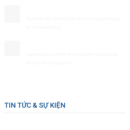
ĐẢM BẢO QUYỀN LỢI KHÁCH HÀNG
Thực hiện các chương trình chăm sóc và gia tăng lợi
ích cho khách hàng
TIẾT KIÊM THỜI GIAN & CHI PHÍ
Cập nhật giá cả nhanh chóng và chính xác giúp bạn
tiết kiệm chi phí nhiều hơn
TIN TỨC & SỰ KIỆN