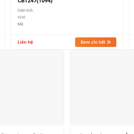
CB1247(1094)
Diện tích:
Vị trí:
Mã:
Liên hệ
Xem chi tiết