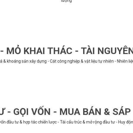
lượng
 MỎ KHAI THÁC - TÀI NGUYÊ
á & khoáng sản xây dựng - Cát công nghiệp & vật liệu tự nhiên - Nhiên li
Ư - GỌI VỐN - MUA BÁN & SÁ
n đầu tư & hợp tác chiến lược - Tái cấu trúc & mở rộng đầu tư - Huy động