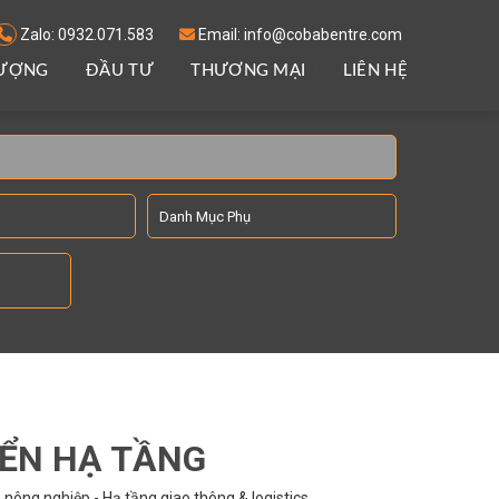
Zalo: 0932.071.583
Email: info@cobabentre.com
LƯỢNG
ĐẦU TƯ
THƯƠNG MẠI
LIÊN HỆ
IỂN HẠ TẦNG
nông nghiệp - Hạ tầng giao thông & logistics