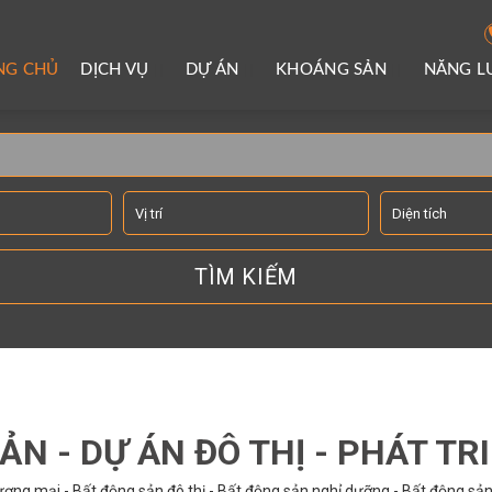
NG CHỦ
DỊCH VỤ
DỰ ÁN
KHOÁNG SẢN
NĂNG 
TÌM KIẾM THÔNG TIN
ẢN - DỰ ÁN ĐÔ THỊ - PHÁT TR
ơng mại - Bất động sản đô thị - Bất động sản nghỉ dưỡng - Bất động sản 