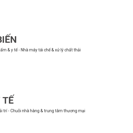
BIẾN
m & y tế - Nhà máy tái chế & xử lý chất thải
 TẾ
ải trí - Chuỗi nhà hàng & trung tâm thương mại