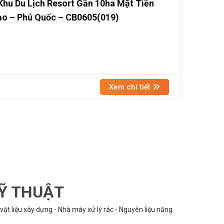
hu Du Lịch Resort Gần 10ha Mặt Tiền
ạo – Phú Quốc – CB0605(019)
Xem chi tiết
KỸ THUẬT
vật liệu xây dựng - Nhà máy xử lý rác - Nguyên liệu năng