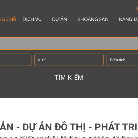
NG CHỦ
DỊCH VỤ
DỰ ÁN
KHOÁNG SẢN
NĂNG 
TÌM KIẾM THÔNG TIN
ẢN - DỰ ÁN ĐÔ THỊ - PHÁT TR
ơng mại - Bất động sản đô thị - Bất động sản nghỉ dưỡng - Bất động sản 