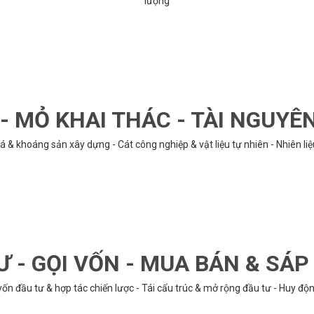
lượng
 MỎ KHAI THÁC - TÀI NGUYÊ
á & khoáng sản xây dựng - Cát công nghiệp & vật liệu tự nhiên - Nhiên li
Ư - GỌI VỐN - MUA BÁN & SÁ
n đầu tư & hợp tác chiến lược - Tái cấu trúc & mở rộng đầu tư - Huy động