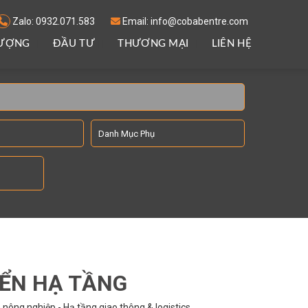
Zalo: 0932.071.583
Email: info@cobabentre.com
LƯỢNG
ĐẦU TƯ
THƯƠNG MẠI
LIÊN HỆ
IỂN HẠ TẦNG
nông nghiệp - Hạ tầng giao thông & logistics