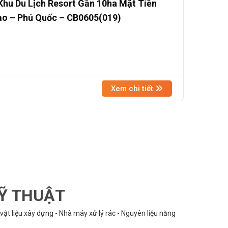
hu Du Lịch Resort Gần 10ha Mặt Tiền
ạo – Phú Quốc – CB0605(019)
Xem chi tiết
KỸ THUẬT
vật liệu xây dựng - Nhà máy xử lý rác - Nguyên liệu năng