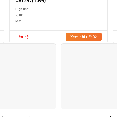
CB1247(1094)
Diện tích:
Vị trí:
Mã:
Liên hệ
Xem chi tiết