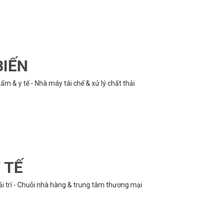
BIẾN
m & y tế - Nhà máy tái chế & xử lý chất thải
 TẾ
ải trí - Chuỗi nhà hàng & trung tâm thương mại