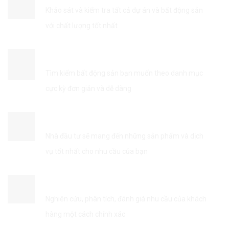
Khảo sát và kiểm tra tất cả dự án và bất động sản
với chất lượng tốt nhất
TÌM KIẾM THÔNG TIN DỄ DÀNG
Tìm kiếm bất động sản bạn muốn theo danh mục
cực kỳ đơn giản và dễ dàng
KẾT NỐI VỚI NHÀ ĐẦU TƯ
Nhà đầu tư sẽ mang đến những sản phẩm và dịch
vụ tốt nhất cho nhu cầu của bạn
TỐI ƯU HÓA DỊCH VỤ
Nghiên cứu, phân tích, đánh giá nhu cầu của khách
hàng một cách chính xác