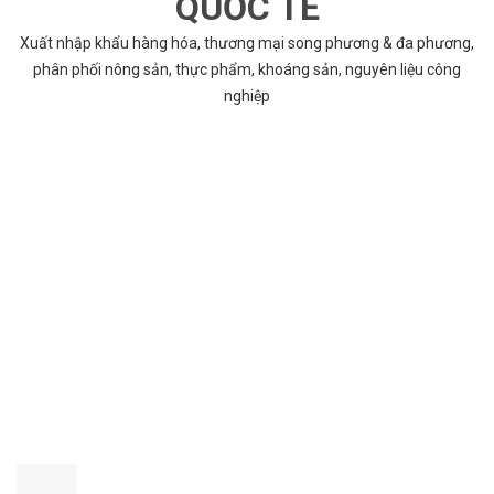
QUỐC TẾ
Xuất nhập khẩu hàng hóa, thương mại song phương & đa phương,
phân phối nông sản, thực phẩm, khoáng sản, nguyên liệu công
nghiệp
VÌ SAO CHỌN COBABENTRE.COM
Chúng tôi cung cấp đầy đủ và chính xác nhất thông tin các dự án
bất động sản trên toàn quốc song hành với dịch vụ tư vấn nhanh
chóng và hiệu quả
CHẤT LƯỢNG TỐT NHẤT