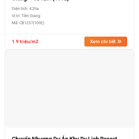
Diện tích: 4.2ha
Vị trí: Tiền Giang
Mã: CB1237(1092)
1.9 triệu/m2
Xem chi tiết
Chuyển Nhượng Dự Án Khu Du Lịch Resort