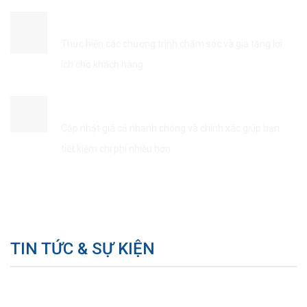
ĐẢM BẢO QUYỀN LỢI KHÁCH HÀNG
Thực hiện các chương trình chăm sóc và gia tăng lợi
ích cho khách hàng
TIẾT KIÊM THỜI GIAN & CHI PHÍ
Cập nhật giá cả nhanh chóng và chính xác giúp bạn
tiết kiệm chi phí nhiều hơn
TIN TỨC & SỰ KIỆN