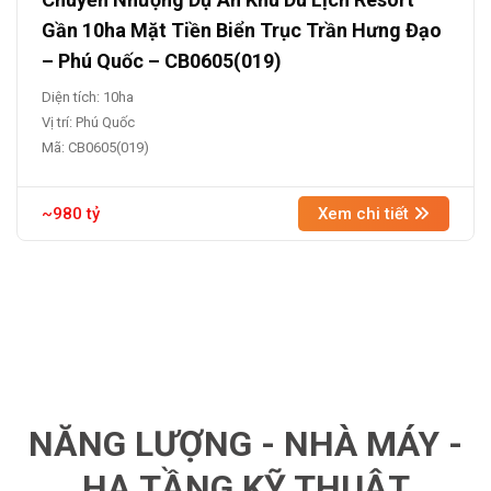
Gần 10ha Mặt Tiền Biển Trục Trần Hưng Đạo
– Phú Quốc – CB0605(019)
Diện tích: 10ha
Vị trí: Phú Quốc
Mã: CB0605(019)
~980 tỷ
Xem chi tiết
NĂNG LƯỢNG - NHÀ MÁY -
HẠ TẦNG KỸ THUẬT