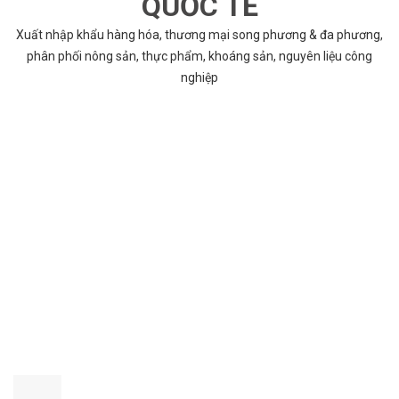
QUỐC TẾ
Xuất nhập khẩu hàng hóa, thương mại song phương & đa phương,
phân phối nông sản, thực phẩm, khoáng sản, nguyên liệu công
nghiệp
VÌ SAO CHỌN COBABENTRE.COM
Chúng tôi cung cấp đầy đủ và chính xác nhất thông tin các dự án
bất động sản trên toàn quốc song hành với dịch vụ tư vấn nhanh
chóng và hiệu quả
CHẤT LƯỢNG TỐT NHẤT