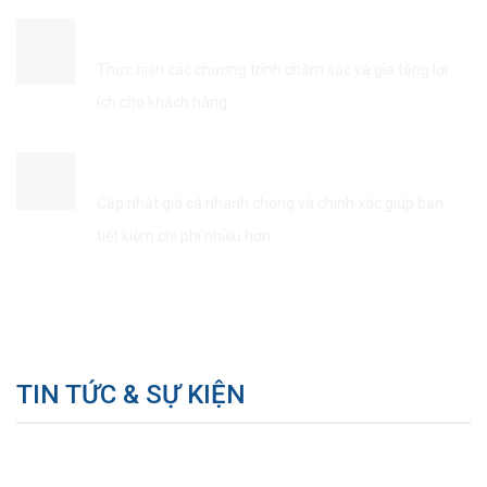
ĐẢM BẢO QUYỀN LỢI KHÁCH HÀNG
Thực hiện các chương trình chăm sóc và gia tăng lợi
ích cho khách hàng
TIẾT KIÊM THỜI GIAN & CHI PHÍ
Cập nhật giá cả nhanh chóng và chính xác giúp bạn
tiết kiệm chi phí nhiều hơn
TIN TỨC & SỰ KIỆN