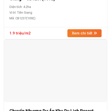
Diện tích: 4.2ha
Vị trí: Tiền Giang
Mã: CB1237(1092)
1.9 triệu/m2
Xem chi tiết
Chuyển Nhượng Dự Án Khu Du Lịch Resort