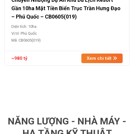
Gần 10ha Mặt Tiền Biển Trục Trần Hưng Đạo
– Phú Quốc – CB0605(019)
Diện tích: 10ha
Vị trí: Phú Quốc
Mã: CB0605(019)
~980 tỷ
Xem chi tiết
NĂNG LƯỢNG - NHÀ MÁY -
HẠ TẦNG KỸ THUẬT