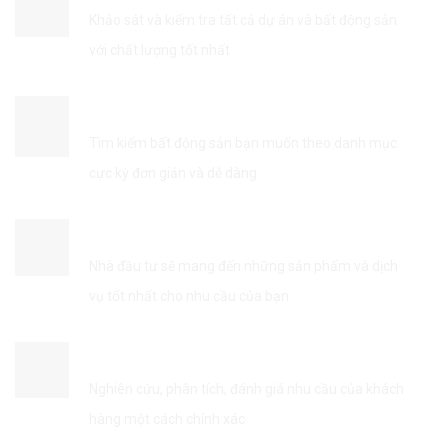
Khảo sát và kiểm tra tất cả dự án và bất động sản
với chất lượng tốt nhất
TÌM KIẾM THÔNG TIN DỄ DÀNG
Tìm kiếm bất động sản bạn muốn theo danh mục
cực kỳ đơn giản và dễ dàng
KẾT NỐI VỚI NHÀ ĐẦU TƯ
Nhà đầu tư sẽ mang đến những sản phẩm và dịch
vụ tốt nhất cho nhu cầu của bạn
TỐI ƯU HÓA DỊCH VỤ
Nghiên cứu, phân tích, đánh giá nhu cầu của khách
hàng một cách chính xác