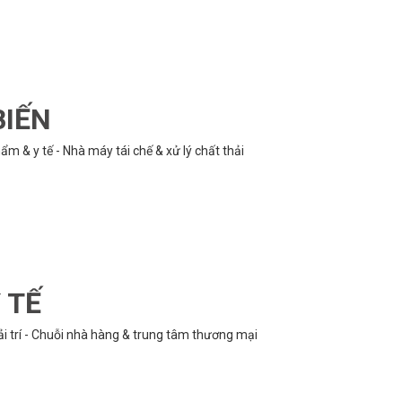
BIẾN
m & y tế - Nhà máy tái chế & xử lý chất thải
 TẾ
ải trí - Chuỗi nhà hàng & trung tâm thương mại