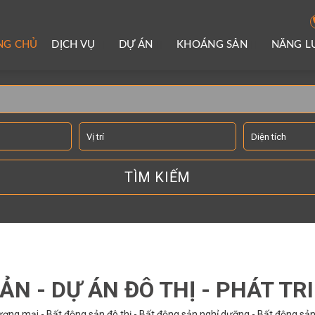
NG CHỦ
DỊCH VỤ
DỰ ÁN
KHOÁNG SẢN
NĂNG 
TÌM KIẾM THÔNG TIN
ẢN - DỰ ÁN ĐÔ THỊ - PHÁT TR
ơng mại - Bất động sản đô thị - Bất động sản nghỉ dưỡng - Bất động sản 