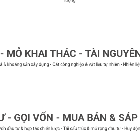
lượng
 MỎ KHAI THÁC - TÀI NGUYÊ
á & khoáng sản xây dựng - Cát công nghiệp & vật liệu tự nhiên - Nhiên li
Ư - GỌI VỐN - MUA BÁN & SÁ
n đầu tư & hợp tác chiến lược - Tái cấu trúc & mở rộng đầu tư - Huy động