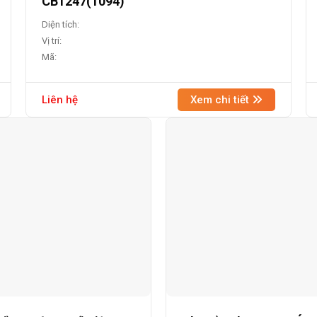
CB1247(1094)
Diện tích:
Vị trí:
Mã:
Liên hệ
Xem chi tiết