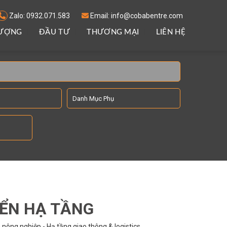
Zalo: 0932.071.583
Email: info@cobabentre.com
LƯỢNG
ĐẦU TƯ
THƯƠNG MẠI
LIÊN HỆ
IỂN HẠ TẦNG
nông nghiệp - Hạ tầng giao thông & logistics