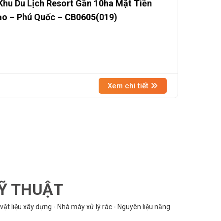
hu Du Lịch Resort Gần 10ha Mặt Tiền
ạo – Phú Quốc – CB0605(019)
Xem chi tiết
KỸ THUẬT
vật liệu xây dựng - Nhà máy xử lý rác - Nguyên liệu năng