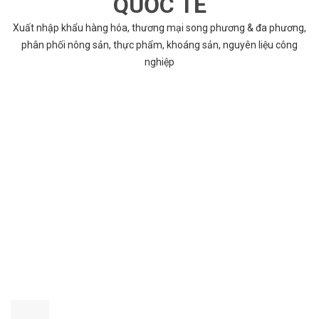
QUỐC TẾ
Xuất nhập khẩu hàng hóa, thương mại song phương & đa phương,
phân phối nông sản, thực phẩm, khoáng sản, nguyên liệu công
nghiệp
VÌ SAO CHỌN COBABENTRE.COM
Chúng tôi cung cấp đầy đủ và chính xác nhất thông tin các dự án
bất động sản trên toàn quốc song hành với dịch vụ tư vấn nhanh
chóng và hiệu quả
CHẤT LƯỢNG TỐT NHẤT