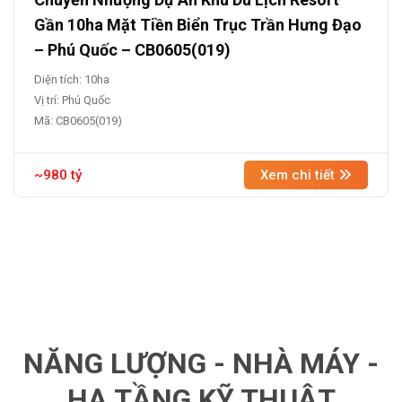
Gần 10ha Mặt Tiền Biển Trục Trần Hưng Đạo
– Phú Quốc – CB0605(019)
Diện tích: 10ha
Vị trí: Phú Quốc
Mã: CB0605(019)
~980 tỷ
Xem chi tiết
NĂNG LƯỢNG - NHÀ MÁY -
HẠ TẦNG KỸ THUẬT