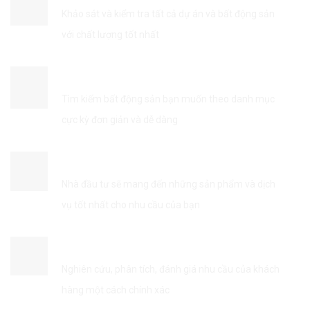
Khảo sát và kiểm tra tất cả dự án và bất động sản
với chất lượng tốt nhất
TÌM KIẾM THÔNG TIN DỄ DÀNG
Tìm kiếm bất động sản bạn muốn theo danh mục
cực kỳ đơn giản và dễ dàng
KẾT NỐI VỚI NHÀ ĐẦU TƯ
Nhà đầu tư sẽ mang đến những sản phẩm và dịch
vụ tốt nhất cho nhu cầu của bạn
TỐI ƯU HÓA DỊCH VỤ
Nghiên cứu, phân tích, đánh giá nhu cầu của khách
hàng một cách chính xác