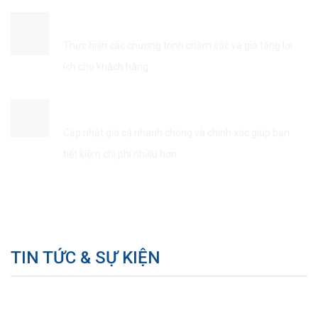
ĐẢM BẢO QUYỀN LỢI KHÁCH HÀNG
Thực hiện các chương trình chăm sóc và gia tăng lợi
ích cho khách hàng
TIẾT KIÊM THỜI GIAN & CHI PHÍ
Cập nhật giá cả nhanh chóng và chính xác giúp bạn
tiết kiệm chi phí nhiều hơn
TIN TỨC & SỰ KIỆN