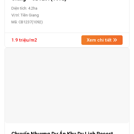
Diện tích: 4.2ha
Vị trí: Tiền Giang
Mã: CB1237(1092)
1.9 triệu/m2
Xem chi tiết
Chuyển Nhượng Dự Án Khu Du Lịch Resort