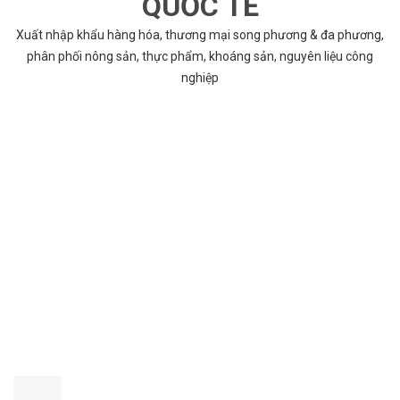
QUỐC TẾ
Xuất nhập khẩu hàng hóa, thương mại song phương & đa phương,
phân phối nông sản, thực phẩm, khoáng sản, nguyên liệu công
nghiệp
VÌ SAO CHỌN COBABENTRE.COM
Chúng tôi cung cấp đầy đủ và chính xác nhất thông tin các dự án
bất động sản trên toàn quốc song hành với dịch vụ tư vấn nhanh
chóng và hiệu quả
CHẤT LƯỢNG TỐT NHẤT