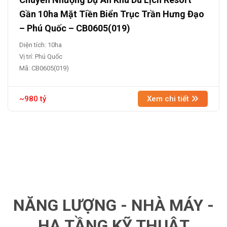
Gần 10ha Mặt Tiền Biển Trục Trần Hưng Đạo
– Phú Quốc – CB0605(019)
Diện tích: 10ha
Vị trí: Phú Quốc
Mã: CB0605(019)
~980 tỷ
Xem chi tiết
NĂNG LƯỢNG - NHÀ MÁY -
HẠ TẦNG KỸ THUẬT