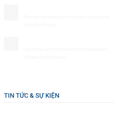
ĐẢM BẢO QUYỀN LỢI KHÁCH HÀNG
Thực hiện các chương trình chăm sóc và gia tăng lợi
ích cho khách hàng
TIẾT KIÊM THỜI GIAN & CHI PHÍ
Cập nhật giá cả nhanh chóng và chính xác giúp bạn
tiết kiệm chi phí nhiều hơn
TIN TỨC & SỰ KIỆN