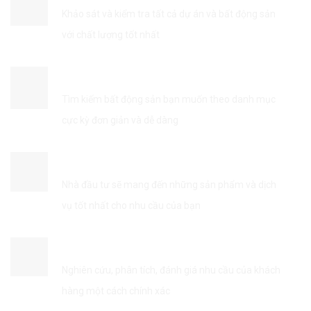
Khảo sát và kiểm tra tất cả dự án và bất động sản
với chất lượng tốt nhất
TÌM KIẾM THÔNG TIN DỄ DÀNG
Tìm kiếm bất động sản bạn muốn theo danh mục
cực kỳ đơn giản và dễ dàng
KẾT NỐI VỚI NHÀ ĐẦU TƯ
Nhà đầu tư sẽ mang đến những sản phẩm và dịch
vụ tốt nhất cho nhu cầu của bạn
TỐI ƯU HÓA DỊCH VỤ
Nghiên cứu, phân tích, đánh giá nhu cầu của khách
hàng một cách chính xác