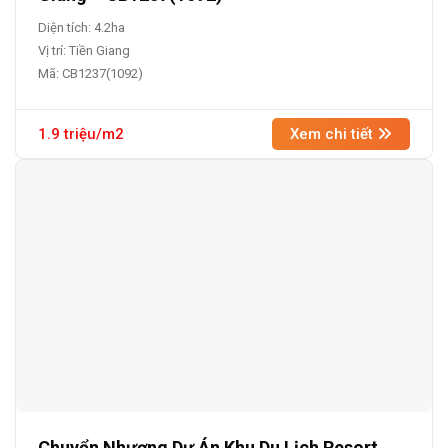
Diện tích: 4.2ha
Vị trí: Tiền Giang
Mã: CB1237(1092)
1.9 triệu/m2
Xem chi tiết
Chuyển Nhượng Dự Án Khu Du Lịch Resort