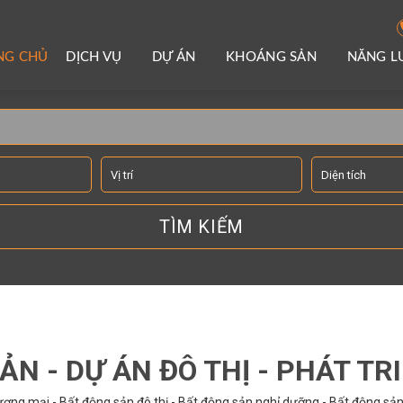
NG CHỦ
DỊCH VỤ
DỰ ÁN
KHOÁNG SẢN
NĂNG 
TÌM KIẾM THÔNG TIN
ẢN - DỰ ÁN ĐÔ THỊ - PHÁT TR
ơng mại - Bất động sản đô thị - Bất động sản nghỉ dưỡng - Bất động sản 