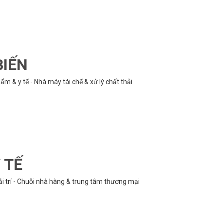
BIẾN
m & y tế - Nhà máy tái chế & xử lý chất thải
 TẾ
ải trí - Chuỗi nhà hàng & trung tâm thương mại