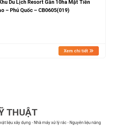
hu Du Lịch Resort Gần 10ha Mặt Tiền
ạo – Phú Quốc – CB0605(019)
Xem chi tiết
KỸ THUẬT
vật liệu xây dựng - Nhà máy xử lý rác - Nguyên liệu năng