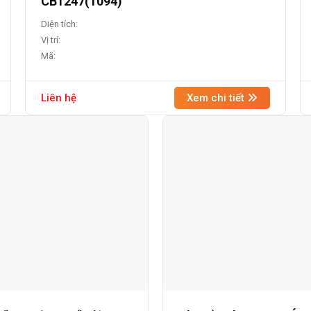
CB1247(1094)
Diện tích:
Vị trí:
Mã:
Liên hệ
Xem chi tiết