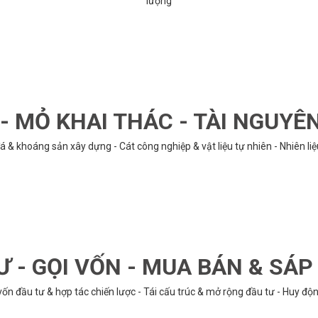
lượng
 MỎ KHAI THÁC - TÀI NGUYÊ
á & khoáng sản xây dựng - Cát công nghiệp & vật liệu tự nhiên - Nhiên li
Ư - GỌI VỐN - MUA BÁN & SÁ
n đầu tư & hợp tác chiến lược - Tái cấu trúc & mở rộng đầu tư - Huy động