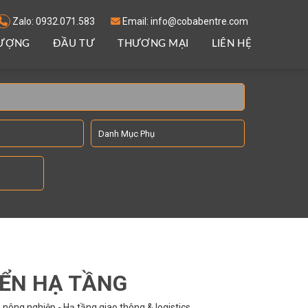
Zalo: 0932.071.583
Email: info@cobabentre.com
LƯỢNG
ĐẦU TƯ
THƯƠNG MẠI
LIÊN HỆ
IỂN HẠ TẦNG
nông nghiệp - Hạ tầng giao thông & logistics