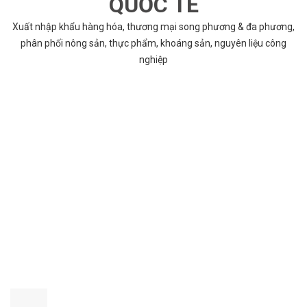
QUỐC TẾ
Xuất nhập khẩu hàng hóa, thương mại song phương & đa phương,
phân phối nông sản, thực phẩm, khoáng sản, nguyên liệu công
nghiệp
VÌ SAO CHỌN COBABENTRE.COM
Chúng tôi cung cấp đầy đủ và chính xác nhất thông tin các dự án
bất động sản trên toàn quốc song hành với dịch vụ tư vấn nhanh
chóng và hiệu quả
CHẤT LƯỢNG TỐT NHẤT