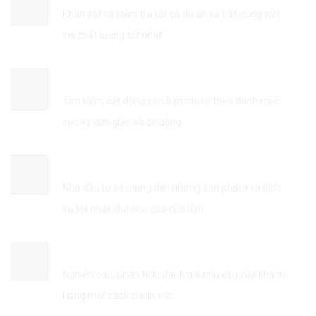
Khảo sát và kiểm tra tất cả dự án và bất động sản
với chất lượng tốt nhất
TÌM KIẾM THÔNG TIN DỄ DÀNG
Tìm kiếm bất động sản bạn muốn theo danh mục
cực kỳ đơn giản và dễ dàng
KẾT NỐI VỚI NHÀ ĐẦU TƯ
Nhà đầu tư sẽ mang đến những sản phẩm và dịch
vụ tốt nhất cho nhu cầu của bạn
TỐI ƯU HÓA DỊCH VỤ
Nghiên cứu, phân tích, đánh giá nhu cầu của khách
hàng một cách chính xác