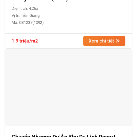
Diện tích: 4.2ha
Vị trí: Tiền Giang
Mã: CB1237(1092)
1.9 triệu/m2
Xem chi tiết
Chuyển Nhượng Dự Án Khu Du Lịch Resort