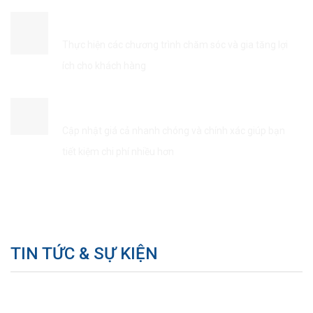
ĐẢM BẢO QUYỀN LỢI KHÁCH HÀNG
Thực hiện các chương trình chăm sóc và gia tăng lợi
ích cho khách hàng
TIẾT KIÊM THỜI GIAN & CHI PHÍ
Cập nhật giá cả nhanh chóng và chính xác giúp bạn
tiết kiệm chi phí nhiều hơn
TIN TỨC & SỰ KIỆN