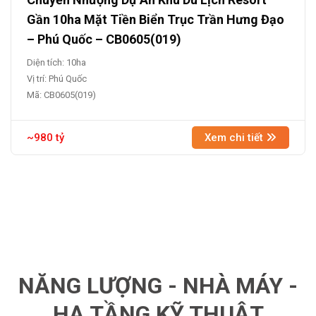
Gần 10ha Mặt Tiền Biển Trục Trần Hưng Đạo
– Phú Quốc – CB0605(019)
Diện tích: 10ha
Vị trí: Phú Quốc
Mã: CB0605(019)
~980 tỷ
Xem chi tiết
NĂNG LƯỢNG - NHÀ MÁY -
HẠ TẦNG KỸ THUẬT