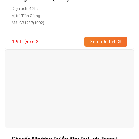
Diện tích: 4.2ha
Vị trí: Tiền Giang
Mã: CB1237(1092)
1.9 triệu/m2
Xem chi tiết
Chuyển Nhượng Dự Án Khu Du Lịch Resort