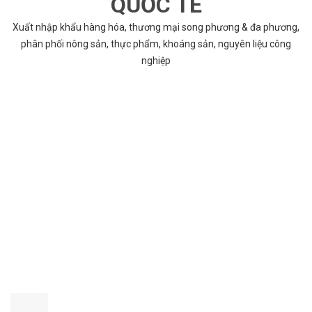
QUỐC TẾ
Xuất nhập khẩu hàng hóa, thương mại song phương & đa phương,
phân phối nông sản, thực phẩm, khoáng sản, nguyên liệu công
nghiệp
VÌ SAO CHỌN COBABENTRE.COM
Chúng tôi cung cấp đầy đủ và chính xác nhất thông tin các dự án
bất động sản trên toàn quốc song hành với dịch vụ tư vấn nhanh
chóng và hiệu quả
CHẤT LƯỢNG TỐT NHẤT