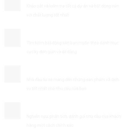
Khảo sát và kiểm tra tất cả dự án và bất động sản
với chất lượng tốt nhất
TÌM KIẾM THÔNG TIN DỄ DÀNG
Tìm kiếm bất động sản bạn muốn theo danh mục
cực kỳ đơn giản và dễ dàng
KẾT NỐI VỚI NHÀ ĐẦU TƯ
Nhà đầu tư sẽ mang đến những sản phẩm và dịch
vụ tốt nhất cho nhu cầu của bạn
TỐI ƯU HÓA DỊCH VỤ
Nghiên cứu, phân tích, đánh giá nhu cầu của khách
hàng một cách chính xác