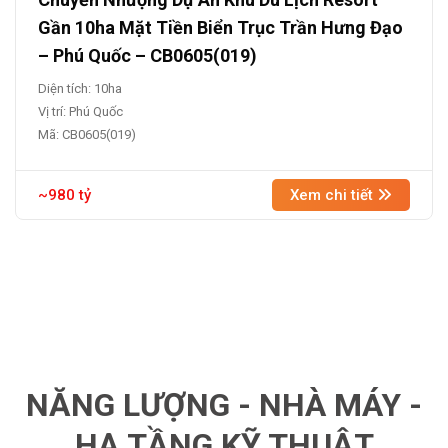
Gần 10ha Mặt Tiền Biển Trục Trần Hưng Đạo
– Phú Quốc – CB0605(019)
Diện tích: 10ha
Vị trí: Phú Quốc
Mã: CB0605(019)
~980 tỷ
Xem chi tiết
NĂNG LƯỢNG - NHÀ MÁY -
HẠ TẦNG KỸ THUẬT