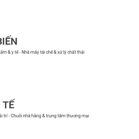
BIẾN
m & y tế - Nhà máy tái chế & xử lý chất thải
 TẾ
ải trí - Chuỗi nhà hàng & trung tâm thương mại