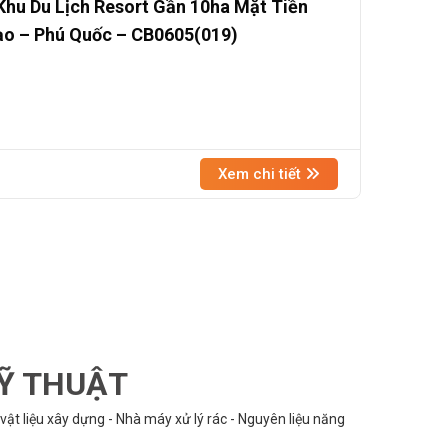
hu Du Lịch Resort Gần 10ha Mặt Tiền
ạo – Phú Quốc – CB0605(019)
Xem chi tiết
KỸ THUẬT
vật liệu xây dựng - Nhà máy xử lý rác - Nguyên liệu năng