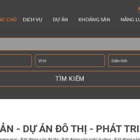
NG CHỦ
DỊCH VỤ
DỰ ÁN
KHOÁNG SẢN
NĂNG 
TÌM KIẾM THÔNG TIN
ẢN - DỰ ÁN ĐÔ THỊ - PHÁT TR
ơng mại - Bất động sản đô thị - Bất động sản nghỉ dưỡng - Bất động sản 