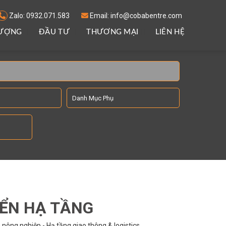
Zalo: 0932.071.583
Email: info@cobabentre.com
LƯỢNG
ĐẦU TƯ
THƯƠNG MẠI
LIÊN HỆ
IỂN HẠ TẦNG
nông nghiệp - Hạ tầng giao thông & logistics