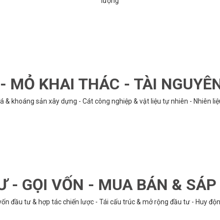
lượng
 MỎ KHAI THÁC - TÀI NGUYÊ
á & khoáng sản xây dựng - Cát công nghiệp & vật liệu tự nhiên - Nhiên li
Ư - GỌI VỐN - MUA BÁN & SÁ
n đầu tư & hợp tác chiến lược - Tái cấu trúc & mở rộng đầu tư - Huy động