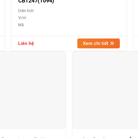
CB1247(1094)
Diện tích:
Vị trí:
Mã:
Liên hệ
Xem chi tiết