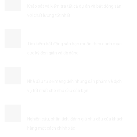
Khảo sát và kiểm tra tất cả dự án và bất động sản
với chất lượng tốt nhất
TÌM KIẾM THÔNG TIN DỄ DÀNG
Tìm kiếm bất động sản bạn muốn theo danh mục
cực kỳ đơn giản và dễ dàng
KẾT NỐI VỚI NHÀ ĐẦU TƯ
Nhà đầu tư sẽ mang đến những sản phẩm và dịch
vụ tốt nhất cho nhu cầu của bạn
TỐI ƯU HÓA DỊCH VỤ
Nghiên cứu, phân tích, đánh giá nhu cầu của khách
hàng một cách chính xác