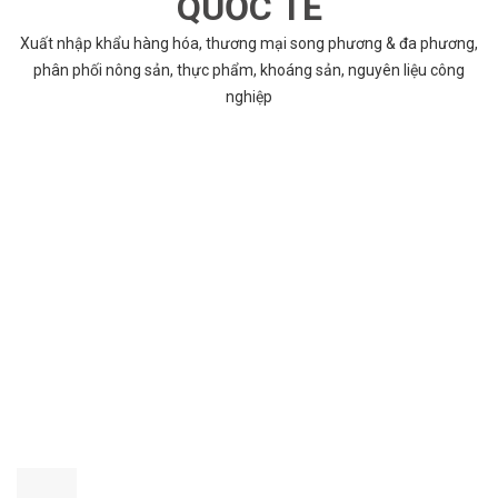
QUỐC TẾ
Xuất nhập khẩu hàng hóa, thương mại song phương & đa phương,
phân phối nông sản, thực phẩm, khoáng sản, nguyên liệu công
nghiệp
VÌ SAO CHỌN COBABENTRE.COM
Chúng tôi cung cấp đầy đủ và chính xác nhất thông tin các dự án
bất động sản trên toàn quốc song hành với dịch vụ tư vấn nhanh
chóng và hiệu quả
CHẤT LƯỢNG TỐT NHẤT