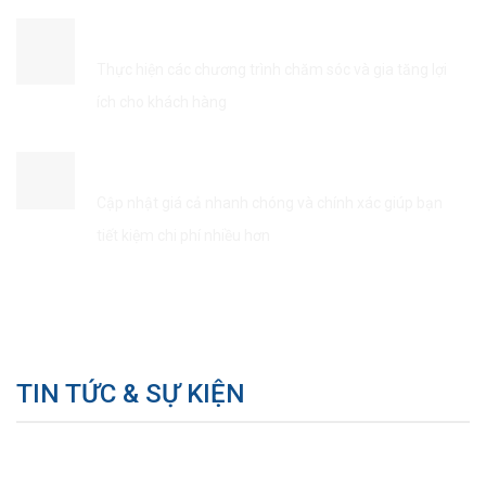
ĐẢM BẢO QUYỀN LỢI KHÁCH HÀNG
Thực hiện các chương trình chăm sóc và gia tăng lợi
ích cho khách hàng
TIẾT KIÊM THỜI GIAN & CHI PHÍ
Cập nhật giá cả nhanh chóng và chính xác giúp bạn
tiết kiệm chi phí nhiều hơn
TIN TỨC & SỰ KIỆN