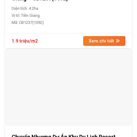
Diện tích: 4.2ha
Vị trí: Tiền Giang
Mã: CB1237(1092)
1.9 triệu/m2
Xem chi tiết
Chuyển Nhượng Dự Án Khu Du Lịch Resort