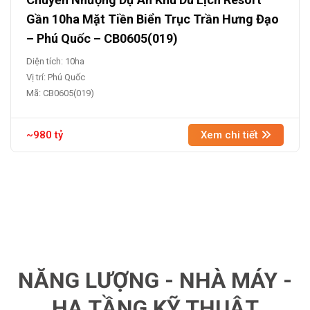
Gần 10ha Mặt Tiền Biển Trục Trần Hưng Đạo
– Phú Quốc – CB0605(019)
Diện tích: 10ha
Vị trí: Phú Quốc
Mã: CB0605(019)
~980 tỷ
Xem chi tiết
NĂNG LƯỢNG - NHÀ MÁY -
HẠ TẦNG KỸ THUẬT