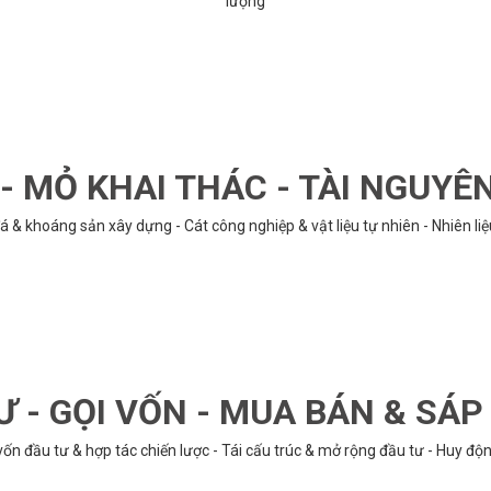
lượng
 MỎ KHAI THÁC - TÀI NGUYÊ
á & khoáng sản xây dựng - Cát công nghiệp & vật liệu tự nhiên - Nhiên li
Ư - GỌI VỐN - MUA BÁN & SÁ
n đầu tư & hợp tác chiến lược - Tái cấu trúc & mở rộng đầu tư - Huy động