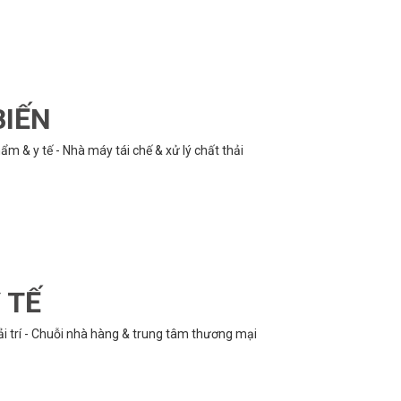
BIẾN
m & y tế - Nhà máy tái chế & xử lý chất thải
 TẾ
ải trí - Chuỗi nhà hàng & trung tâm thương mại