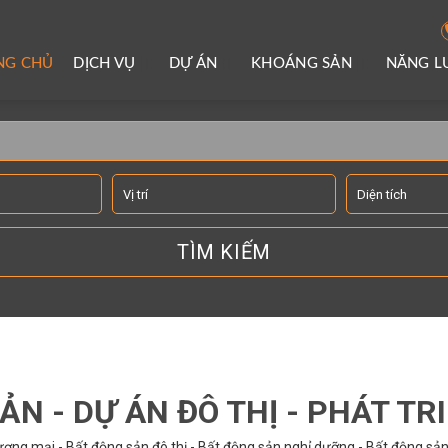
NG CHỦ
DỊCH VỤ
DỰ ÁN
KHOÁNG SẢN
NĂNG 
TÌM KIẾM THÔNG TIN
ẢN - DỰ ÁN ĐÔ THỊ - PHÁT TR
ơng mại - Bất động sản đô thị - Bất động sản nghỉ dưỡng - Bất động sản 