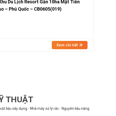
hu Du Lịch Resort Gần 10ha Mặt Tiền
ạo – Phú Quốc – CB0605(019)
Xem chi tiết
KỸ THUẬT
vật liệu xây dựng - Nhà máy xử lý rác - Nguyên liệu năng