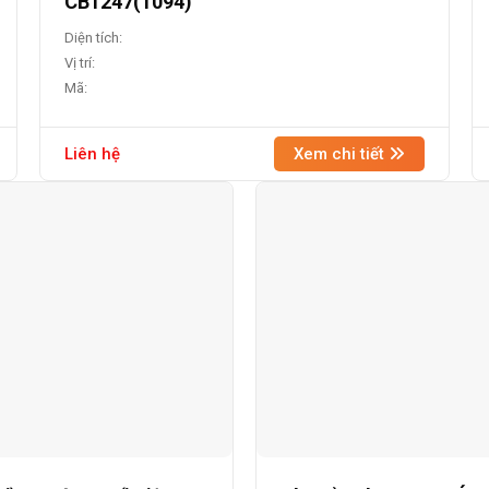
CB1247(1094)
Diện tích:
Vị trí:
Mã:
Liên hệ
Xem chi tiết