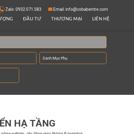
Zalo: 0932.071.583
Email: info@cobabentre.com
LƯỢNG
ĐẦU TƯ
THƯƠNG MẠI
LIÊN HỆ
IỂN HẠ TẦNG
nông nghiệp - Hạ tầng giao thông & logistics