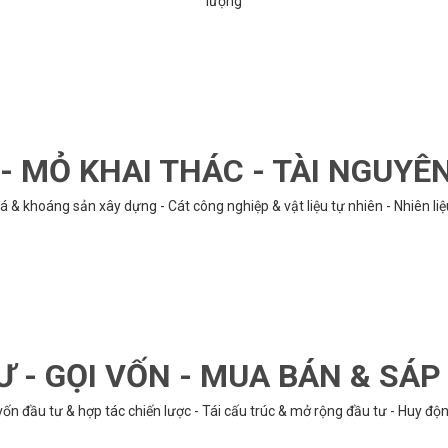
lượng
 MỎ KHAI THÁC - TÀI NGUYÊ
á & khoáng sản xây dựng - Cát công nghiệp & vật liệu tự nhiên - Nhiên li
Ư - GỌI VỐN - MUA BÁN & SÁ
n đầu tư & hợp tác chiến lược - Tái cấu trúc & mở rộng đầu tư - Huy động