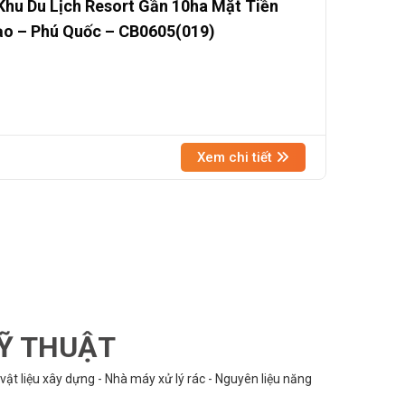
hu Du Lịch Resort Gần 10ha Mặt Tiền
ạo – Phú Quốc – CB0605(019)
Xem chi tiết
KỸ THUẬT
vật liệu xây dựng - Nhà máy xử lý rác - Nguyên liệu năng