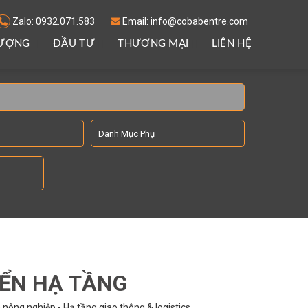
Zalo: 0932.071.583
Email: info@cobabentre.com
LƯỢNG
ĐẦU TƯ
THƯƠNG MẠI
LIÊN HỆ
IỂN HẠ TẦNG
nông nghiệp - Hạ tầng giao thông & logistics