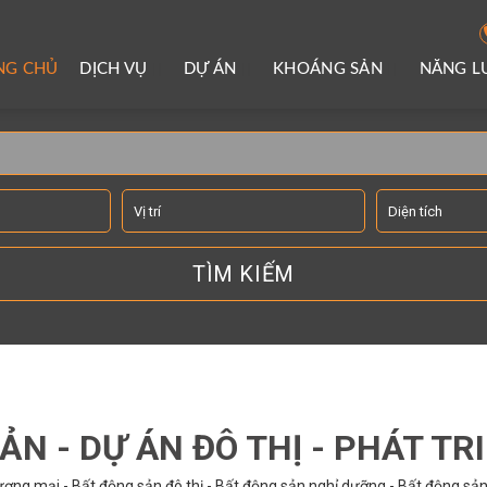
NG CHỦ
DỊCH VỤ
DỰ ÁN
KHOÁNG SẢN
NĂNG 
TÌM KIẾM THÔNG TIN
ẢN - DỰ ÁN ĐÔ THỊ - PHÁT TR
ơng mại - Bất động sản đô thị - Bất động sản nghỉ dưỡng - Bất động sản 