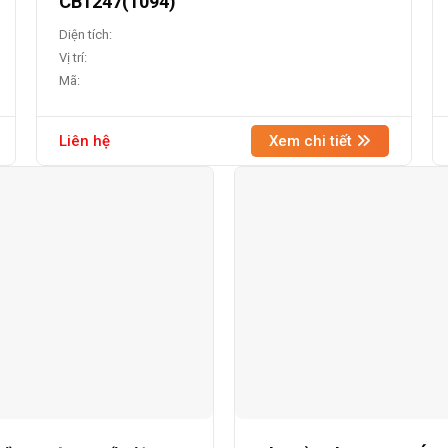
CB1247(1094)
Diện tích:
Vị trí:
Mã:
Liên hệ
Xem chi tiết