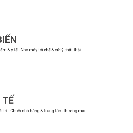
BIẾN
m & y tế - Nhà máy tái chế & xử lý chất thải
 TẾ
ải trí - Chuỗi nhà hàng & trung tâm thương mại